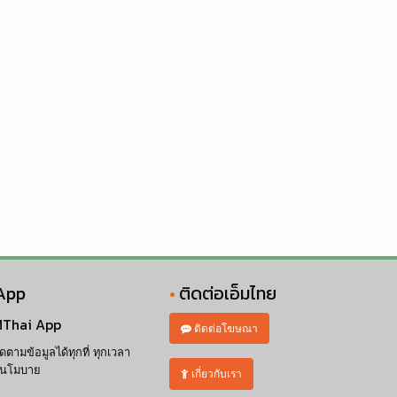
App
ติดต่อเอ็มไทย
Thai App
ติดต่อโฆษณา
ิดตามข้อมูลได้ทุกที่ ทุกเวลา
นโมบาย
เกี่ยวกับเรา