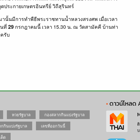
้จุดประกายเกษตรอินทรีย์ วิถีสุรินทร์
่ผ่านมานั้นมีการทำพืธีพระราชทานน้ำหลวงสรงศพ เมื่อเวลา
นที่
29
กรกฎาคมนี้ เวลา 15.30 น. ณ วัดสามัคคี บ้านท่า
์ครับ
ดาวน์โหลด 
M
หวยรัฐบาล
กองสลากกินแบ่งรัฐบาล
ต
กกินแบ่งรัฐบาล
เลขที่ออกวันนี้
บ
เด็ด