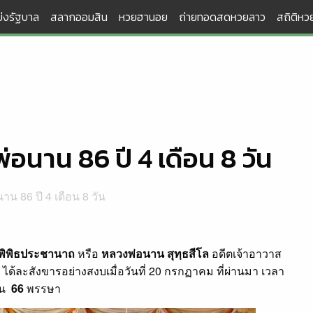
่งรัฐบาล
สลากออมสิน
หวยฮานอย
ถ่ายทอดสดหวยลาว
สถิติหวย
อนาน 86 ปี 4 เดือน 8 วัน
น 86 ปี 4 เดือน 8 วัน
พิพิธประชานาถ
หรือ
หลวงพ่อนาน
สุทฺธสีโล
อดีตเจ้าอาวาส
์ ได้ละสังขารอย่างสงบเมื่อวันที่ 20 กรกฏาคม ที่ผ่านมา เวลา
ัน
66
พรรษา