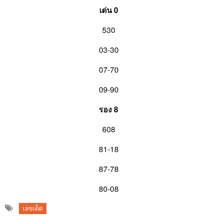
เด่น 0
530
03-30
07-70
09-90
รอง 8
608
81-18
87-78
80-08
เลขเด็ด