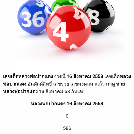
เลขเด็ดหลวงพ่อปากแดง
งวดนี้
16 สิงหาคม 2558
เลขเด็ด
หลวง
พ่อปากแดง
อันศักด์สิทธิ์ เลขรวย เลขมงคลมาแล้ว มาดู
หวย
หลวงพ่อปากแดง
16 สิงหาคม 58 กันเลย
หลวงพ่อปากแดง 16 สิงหาคม 2558
0
586