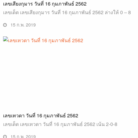
เลขเสียงกุมาร วันที่ 16 กุมภาพันธ์ 2562
เลขเด็ด เลขเสียงกุมาร วันที่ 16 กุมภาพันธ์ 2562 ล่างให้ 0 – 8
15 ก.พ. 2019
เลขเทวดา วันที่ 16 กุมภาพันธ์ 2562
เลขเด็ด เลขเทวดา วันที่ 16 กุมภาพันธ์ 2562 เน้น 2-0-8
15 ก.พ. 2019