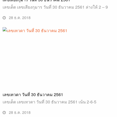
เลขเด็ด เลขเสียงกุมาร วันที่ 30 ธันวาคม 2561 ล่างให้ 2 – 9
28 ธ.ค. 2018
เลขเทวดา วันที่ 30 ธันวาคม 2561
เลขเด็ด เลขเทวดา วันที่ 30 ธันวาคม 2561 เน้น 2-6-5
28 ธ.ค. 2018