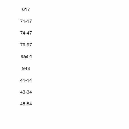
017
71-17
74-47
79-97
รอง 4
943
41-14
43-34
48-84