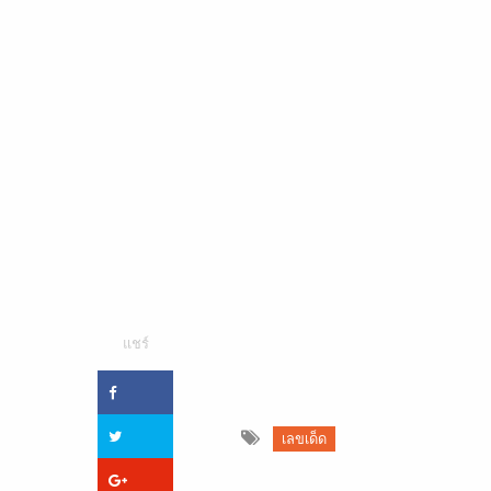
แชร์
เลขเด็ด