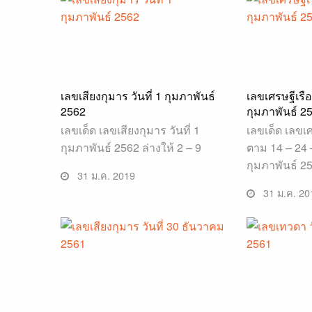
เลขเสียงกุมาร วันที่ 1 กุมภาพันธ์
เลขเศรษฐีเรือย
2562
กุมภาพันธ์ 2
เลขเด็ด เลขเสียงกุมาร วันที่ 1
เลขเด็ด เลขเศ
กุมภาพันธ์ 2562 ล่างให้ 2 – 9
ตาม 14 – 24 –
กุมภาพันธ์ 2
31 ม.ค. 2019
31 ม.ค. 20