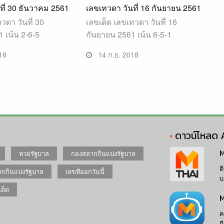
ที่ 30 ธันวาคม 2561
เลขเทวดา วันที่ 16 กันยายน 2561
วดา วันที่ 30
เลขเด็ด เลขเทวดา วันที่ 16
 เน้น 2-6-5
กันยายน 2561 เน้น 6-5-1
18
14 ก.ย. 2018
ดาวน์โหลด 
M
หวยรัฐบาล
กองสลากกินแบ่งรัฐบาล
ต
กกินแบ่งรัฐบาล
เลขที่ออกวันนี้
บ
เด็ด
M
ค
ม