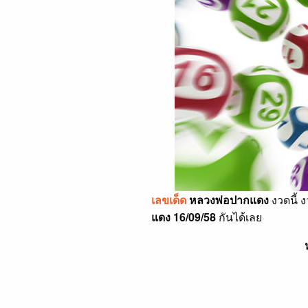
เลขเด็ด
หลวงพ่อปากแดง
งวดนี้ 
แดง
16/09/58
กันได้เลย