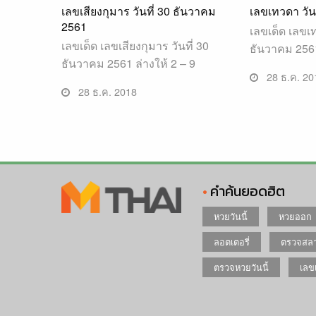
เลขเสียงกุมาร วันที่ 30 ธันวาคม
เลขเทวดา วัน
2561
เลขเด็ด เลขเท
เลขเด็ด เลขเสียงกุมาร วันที่ 30
ธันวาคม 2561
ธันวาคม 2561 ล่างให้ 2 – 9
28 ธ.ค. 20
28 ธ.ค. 2018
คำค้นยอดฮิต
หวยวันนี้
หวยออก
ลอตเตอรี่
ตรวจสลา
ตรวจหวยวันนี้
เลข