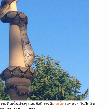
ามคิดเห็นต่างๆ แถมยังมีการตี
เลขเด็ด
เลขหวย กันอีกด้วย