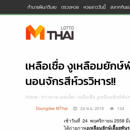
Skip
ทำนายฝัน/ตีเลข
ตรวจหวย
หวยลาววันนี้
สลากกินแบ
to
content
เหลือเชื่อ งูเหลือมยักษ
นอนจักรสีห์วรวิหาร!!
Home
/
ข่าวหวย เลขเด็ด
/ เหลือเชื่อ งูเหลือมยักษ์พ
Doungdee MThai
24 พ.ย. 2015
124
เช้าวันที่ 24 พฤศจิกายน 2558 ม
ได้ถ่ายภาพ
งูเหลือมยักษ์เลื้อยพันร