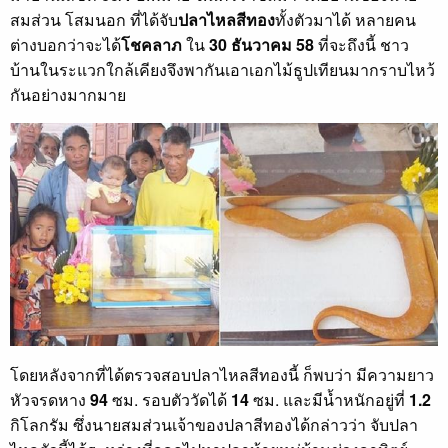
สมส่วน โสมนอก ที่ได้จับ
ปลาไหลสีทอง
ทั้งตัวมาได้ หลายคน
ต่างบอกว่าจะได้
โชคลาภ
ใน
30 ธันวาคม 58
ที่จะถึงนี้ ชาว
บ้านในระแวกใกล้เคียงจึงพากันเอาเอกไม้ธูปเทียนมากราบไหว้
กันอย่างมากมาย
โดยหลังจากที่ได้ตรวจสอบปลาไหลสีทองนี้ ก็พบว่า มีความยาว
หัวจรดหาง
94
ซม. รอบตัววัดได้
14
ซม. และมีน้ำหนักอยู่ที่
1.2
กิโลกรัม ซึ่งนายสมส่วนเจ้าของปลาสีทองได้กล่าวว่า จับปลา