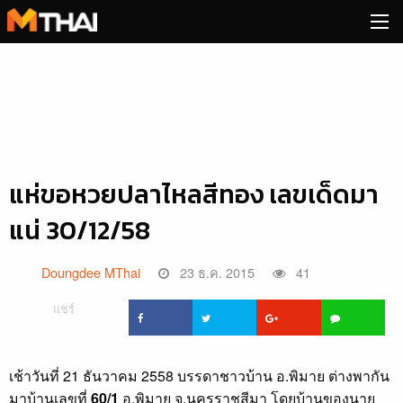
Skip
to
content
แห่ขอหวยปลาไหลสีทอง เลขเด็ดมา
แน่ 30/12/58
Doungdee MThai
23 ธ.ค. 2015
41
แชร์
เช้าวันที่ 21 ธันวาคม 2558 บรรดาชาวบ้าน อ.พิมาย ต่างพากัน
มาบ้านเลขที่
60/1
อ.พิมาย จ.นครราชสีมา โดยบ้านของนาย