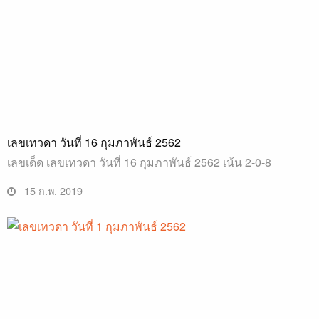
เลขเทวดา วันที่ 16 กุมภาพันธ์ 2562
เลขเด็ด เลขเทวดา วันที่ 16 กุมภาพันธ์ 2562 เน้น 2-0-8
15 ก.พ. 2019