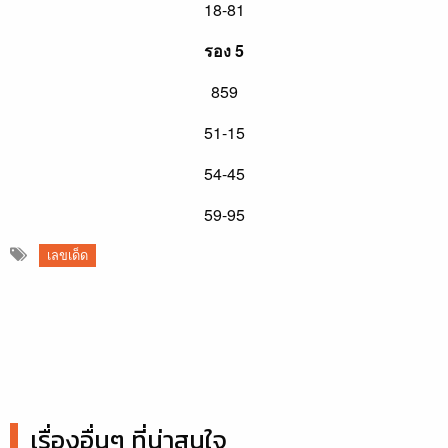
18-81
รอง 5
859
51-15
54-45
59-95
เลขเด็ด
เรื่องอื่นๆ ที่น่าสนใจ