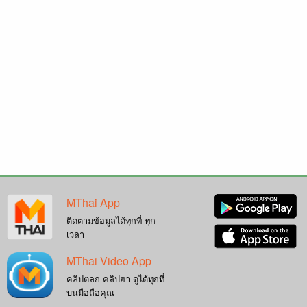
MThai App
ติดตามข้อมูลได้ทุกที่ ทุก
เวลา
MThai Video App
คลิปตลก คลิปฮา ดูได้ทุกที่
บนมือถือคุณ