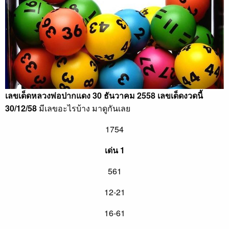
เลขเด็ดหลวงพ่อปากแดง 30 ธันวาคม 2558
เลขเด็ดงวดนี้
30/12/58
มีเลขอะไรบ้าง มาดูกันเลย
1754
เด่น 1
561
12-21
16-61