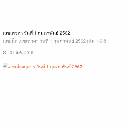
เลขเทวดา วันที่ 1 กุมภาพันธ์ 2562
เลขเด็ด เลขเทวดา วันที่ 1 กุมภาพันธ์ 2562 เน้น 1-6-8
31 ม.ค. 2019