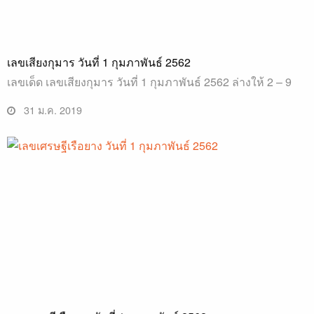
เลขเสียงกุมาร วันที่ 1 กุมภาพันธ์ 2562
เลขเด็ด เลขเสียงกุมาร วันที่ 1 กุมภาพันธ์ 2562 ล่างให้ 2 – 9
31 ม.ค. 2019