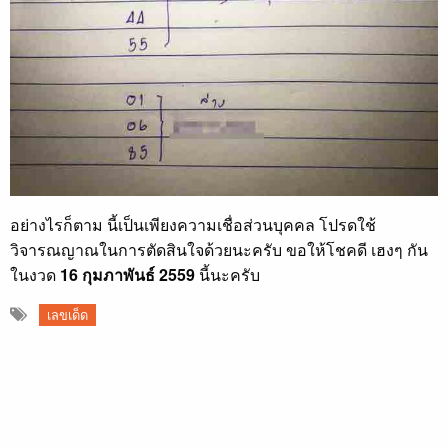
อย่างไรก็ตาม นี้เป็นเพียงความเชื่อส่วนบุคคล โปรดใช้
วิจารณญาณในการตัดสินใจด้วยนะครับ ขอให้โชคดี เฮงๆ กัน
ในงวด
16 กุมภาพันธ์ 2559
นี้นะครับ
เลขเด็ด