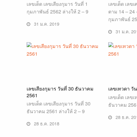
เลขเด็ด เลขเสียงกุมาร วันที่ 1
เลขเด็ด เลขเศ
กุมภาพันธ์ 2562 ล่างให้ 2 – 9
ตาม 14 – 24 –
กุมภาพันธ์ 2
31 ม.ค. 2019
31 ม.ค. 20
เลขเสียงกุมาร วันที่ 30 ธันวาคม
เลขเทวดา วัน
2561
เลขเด็ด เลขเท
เลขเด็ด เลขเสียงกุมาร วันที่ 30
ธันวาคม 2561
ธันวาคม 2561 ล่างให้ 2 – 9
28 ธ.ค. 20
28 ธ.ค. 2018