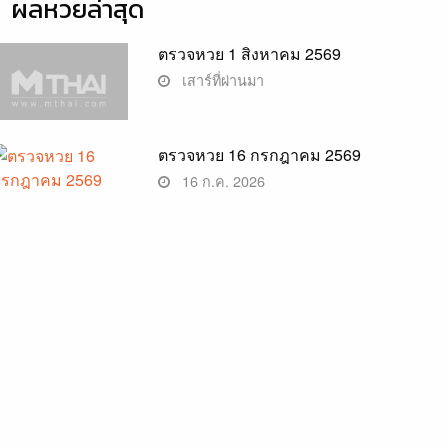
ผลหวยล่าสุด
ตรวจหวย 1 สิงหาคม 2569
เสาร์ที่ผ่านมา
ตรวจหวย 16 กรกฎาคม 2569
16 ก.ค. 2026