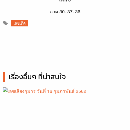
ตาม 30- 37- 36
เลขเด็ด
เรื่องอื่นๆ ที่น่าสนใจ