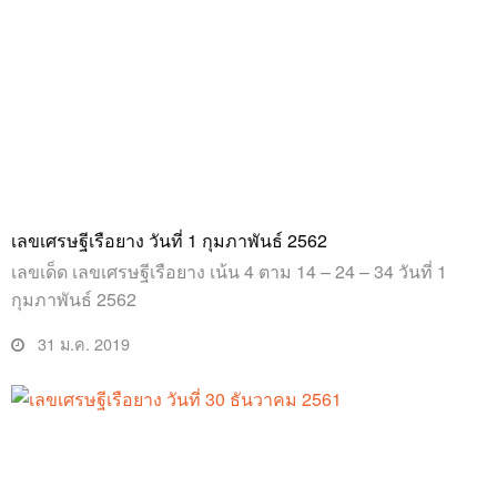
เลขเศรษฐีเรือยาง วันที่ 1 กุมภาพันธ์ 2562
เลขเด็ด เลขเศรษฐีเรือยาง เน้น 4 ตาม 14 – 24 – 34 วันที่ 1
กุมภาพันธ์ 2562
31 ม.ค. 2019