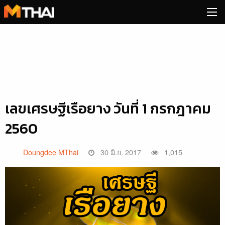
Skip
to
content
เลขเศรษฐีเรือยาง วันที่ 1 กรกฎาคม
2560
Doungdee MThai
30 มิ.ย. 2017
1,015