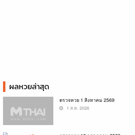
ผลหวยล่าสุด
ตรวจหวย 1 สิงหาคม 2569
1 ส.ค. 2026