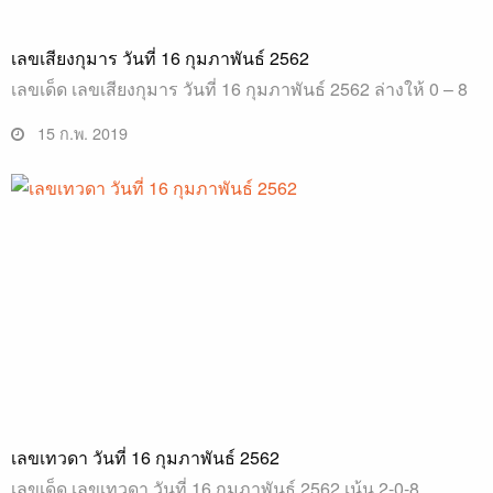
เลขเสียงกุมาร วันที่ 16 กุมภาพันธ์ 2562
เลขเด็ด เลขเสียงกุมาร วันที่ 16 กุมภาพันธ์ 2562 ล่างให้ 0 – 8
15 ก.พ. 2019
เลขเทวดา วันที่ 16 กุมภาพันธ์ 2562
เลขเด็ด เลขเทวดา วันที่ 16 กุมภาพันธ์ 2562 เน้น 2-0-8