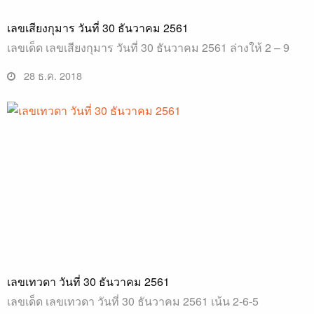
เลขเสียงกุมาร วันที่ 30 ธันวาคม 2561
เลขเด็ด เลขเสียงกุมาร วันที่ 30 ธันวาคม 2561 ล่างให้ 2 – 9
28 ธ.ค. 2018
เลขเทวดา วันที่ 30 ธันวาคม 2561
เลขเด็ด เลขเทวดา วันที่ 30 ธันวาคม 2561 เน้น 2-6-5