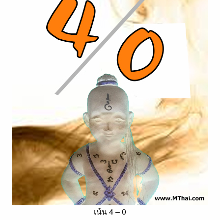
เน้น 4 – 0