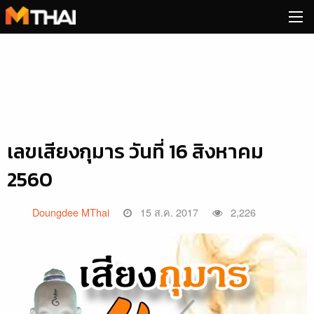
Skip
to
content
เลขเสียงกุมาร วันที่ 16 สิงหาคม
2560
Doungdee MThai
15 ส.ค. 2017
2,226