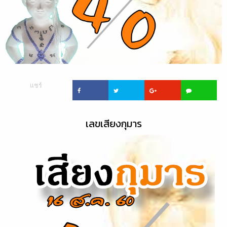
แชร์
เลขเสียงกุมาร