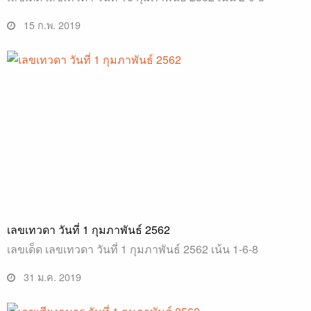
15 ก.พ. 2019
เลขเทวดา วันที่ 1 กุมภาพันธ์ 2562
เลขเด็ด เลขเทวดา วันที่ 1 กุมภาพันธ์ 2562 เน้น 1-6-8
31 ม.ค. 2019