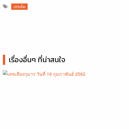
เลขเด็ด
เรื่องอื่นๆ ที่น่าสนใจ