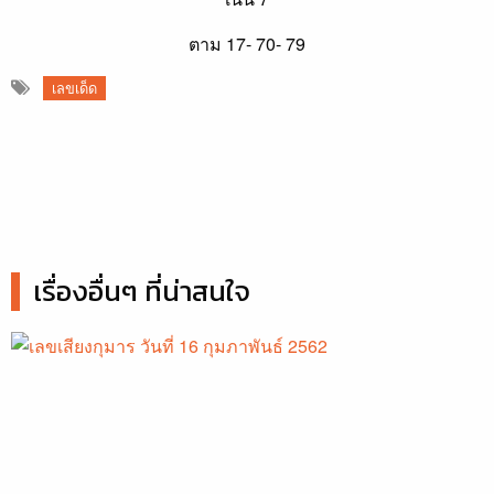
ตาม 17- 70- 79
เลขเด็ด
เรื่องอื่นๆ ที่น่าสนใจ