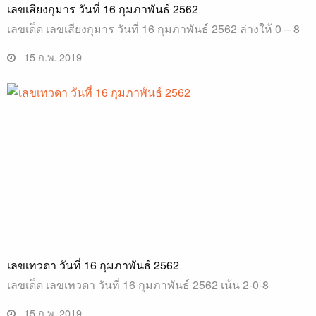
เลขเสียงกุมาร วันที่ 16 กุมภาพันธ์ 2562
เลขเด็ด เลขเสียงกุมาร วันที่ 16 กุมภาพันธ์ 2562 ล่างให้ 0 – 8
15 ก.พ. 2019
เลขเทวดา วันที่ 16 กุมภาพันธ์ 2562
เลขเด็ด เลขเทวดา วันที่ 16 กุมภาพันธ์ 2562 เน้น 2-0-8
15 ก.พ. 2019