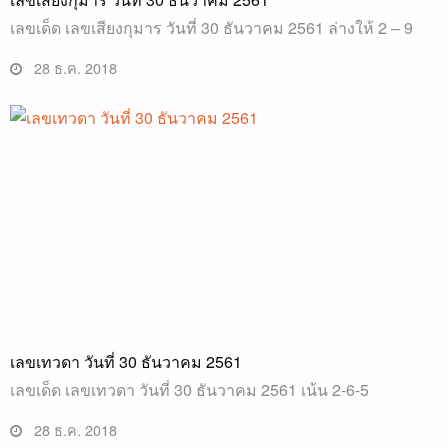
เลขเด็ด เลขเสียงกุมาร วันที่ 30 ธันวาคม 2561 ล่างให้ 2 – 9
28 ธ.ค. 2018
เลขเทวดา วันที่ 30 ธันวาคม 2561
เลขเด็ด เลขเทวดา วันที่ 30 ธันวาคม 2561 เน้น 2-6-5
28 ธ.ค. 2018