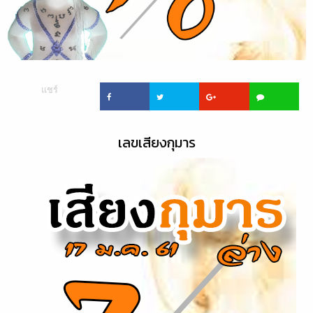
แชร์
เลขเสียงกุมาร