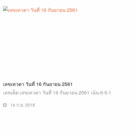
เลขเทวดา วันที่ 16 กันยายน 2561
เลขเด็ด เลขเทวดา วันที่ 16 กันยายน 2561 เน้น 6-5-1
14 ก.ย. 2018