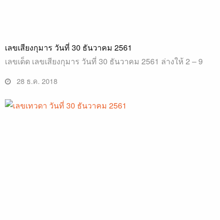
เลขเสียงกุมาร วันที่ 30 ธันวาคม 2561
เลขเด็ด เลขเสียงกุมาร วันที่ 30 ธันวาคม 2561 ล่างให้ 2 – 9
28 ธ.ค. 2018