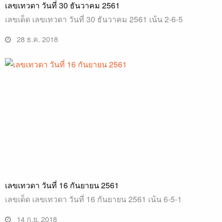
เลขเทวดา วันที่ 30 ธันวาคม 2561
เลขเด็ด เลขเทวดา วันที่ 30 ธันวาคม 2561 เน้น 2-6-5
28 ธ.ค. 2018
เลขเทวดา วันที่ 16 กันยายน 2561
เลขเด็ด เลขเทวดา วันที่ 16 กันยายน 2561 เน้น 6-5-1
14 ก.ย. 2018