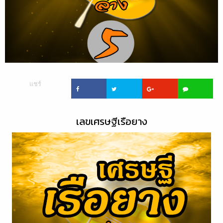
แชร์
เลขเศรษฐีเรือยาง