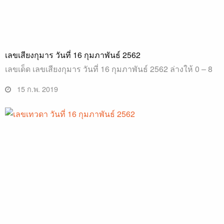
เลขเสียงกุมาร วันที่ 16 กุมภาพันธ์ 2562
เลขเด็ด เลขเสียงกุมาร วันที่ 16 กุมภาพันธ์ 2562 ล่างให้ 0 – 8
15 ก.พ. 2019