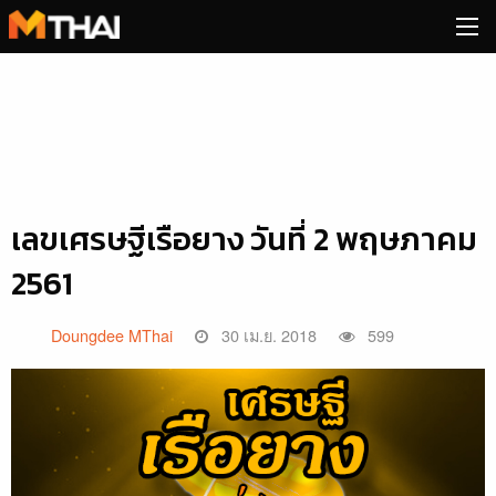
Skip
to
content
เลขเศรษฐีเรือยาง วันที่ 2 พฤษภาคม
2561
Doungdee MThai
30 เม.ย. 2018
599