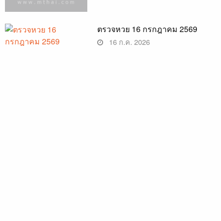
ตรวจหวย 16 กรกฎาคม 2569
16 ก.ค. 2026