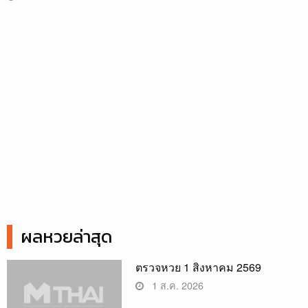
ผลหวยล่าสุด
ตรวจหวย 1 สิงหาคม 2569
1 ส.ค. 2026