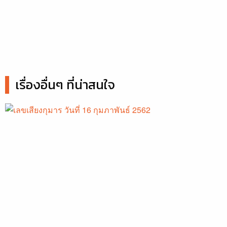
เรื่องอื่นๆ ที่น่าสนใจ