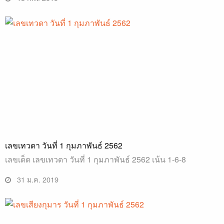
เลขเทวดา วันที่ 1 กุมภาพันธ์ 2562
เลขเด็ด เลขเทวดา วันที่ 1 กุมภาพันธ์ 2562 เน้น 1-6-8
31 ม.ค. 2019