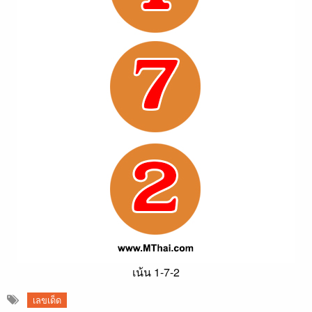
เน้น 1-7-2
เลขเด็ด