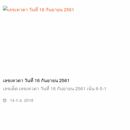
เลขเทวดา วันที่ 16 กันยายน 2561
เลขเด็ด เลขเทวดา วันที่ 16 กันยายน 2561 เน้น 6-5-1
14 ก.ย. 2018