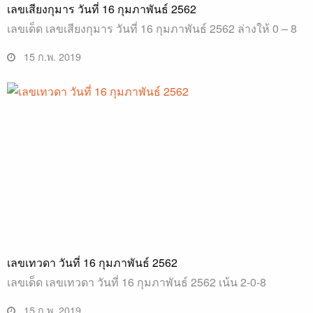
เลขเสียงกุมาร วันที่ 16 กุมภาพันธ์ 2562
เลขเด็ด เลขเสียงกุมาร วันที่ 16 กุมภาพันธ์ 2562 ล่างให้ 0 – 8
15 ก.พ. 2019
เลขเทวดา วันที่ 16 กุมภาพันธ์ 2562
เลขเด็ด เลขเทวดา วันที่ 16 กุมภาพันธ์ 2562 เน้น 2-0-8
15 ก.พ. 2019