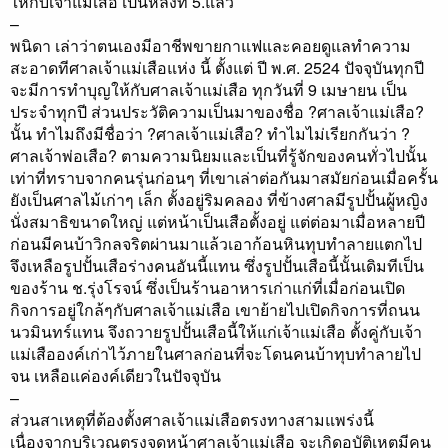
ให้กับเจ้าแม่เสือ เป็นหลังที่ 5.แล้ว
–
พนิดา เล่าว่าตนเองมีอาชีพขายกาแฟและคอยดูแลทำความ
สะอาดทีศาลเจ้าแม่เสือแห่ง นี้ ตั้งแต่ ปี พ.ศ. 2524 ปัจจุบันทุกปี
จะมีการทำบุญให้กับศาลเจ้าแม่เสือ ทุกวันที่ 9 เมษายน เป็น
ประจำทุกปี ส่วนประวัติความเป็นมาของชื่อ ?ศาลเจ้าแม่เสือ?
นั้น ทำไมถึงมีชื่อว่า ?ศาลเจ้าแม่เสือ? ทำไมไม่เรียกกันว่า ?
ศาลเจ้าพ่อเสือ? ตามความนิยมและเป็นที่รู้จักของคนทั่วไปนั้น
เท่าที่ทราบจากคนรุ่นก่อนๆ ที่เขาเล่าต่อกันมาสมัยก่อนเมื่อครั้น
ยังเป็นศาลไม้เก่าๆ เล็ก ตั้งอยู่ริมคลอง ที่ข้างศาลมีรูปปั้นผู้หญิง
นั่งสมาธิขนาดใหญ่ แต่หน้าเป็นเสือตั้งอยู่ แต่ต่อมาเมื่อหลายปี
ก่อนมีคนบ้าวิกลจริตผ่านมาแล้วเอาก้อนหินทุบทำลายแตกไป
จึงเหลือรูปปั้นเสือร่างคนอันนี้แทน ซึ่งรูปปั้นเสือนี้นั้นเดิมทีเป็น
ของร้าน ช.รุ่งโรจน์ ซึ่งเป็นร้านอาหารเก่าแก่ที่เมื่อก่อนเปิด
กิจการอยู่ใกล้ๆกับศาลเจ้าแม่เสือ เขาย้ายไปเปิดกิจการที่ถนน
นวมินทร์แทน จึงถวายรูปปั้นเสือนี้ให้แก่เจ้าแม่เสือ ตั้งคู่กับเจ้า
แม่เสือองค์เก่าไว้ภายในศาลก่อนที่จะโดนคนบ้าทุบทำลายไป
จน เหลือแค่องค์เดียวในปัจจุบัน
–
ส่วนสาเหตุที่ต้องตั้งศาลเจ้าแม่เสือตรงทางสามแพร่งนี้
เนื่องจากบริเวณตรงจุดหน้าศาลเจ้าแม่เสือ จะเกิดอุบัติเหตุมีคน