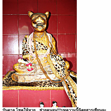
บันดาล โชคให้หวย…ช่วยคนจน!!!บทความนี้นิตยสารเซียนจะ