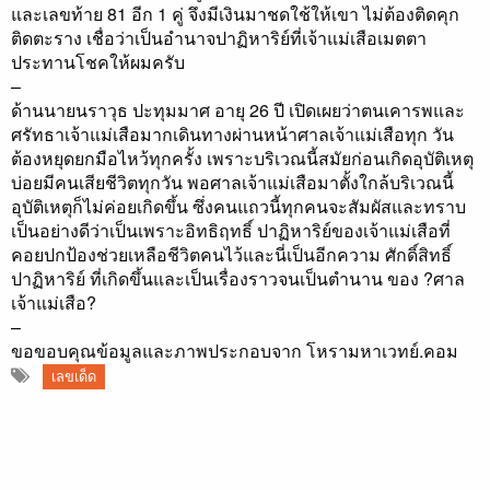
และเลขท้าย 81 อีก 1 คู่ จึงมีเงินมาชดใช้ให้เขา ไม่ต้องติดคุก
ติดตะราง เชื่อว่าเป็นอำนาจปาฏิหาริย์ที่เจ้าแม่เสือเมตตา
ประทานโชคให้ผมครับ
–
ด้านนายนราวุธ ปะทุมมาศ อายุ 26 ปี เปิดเผยว่าตนเคารพและ
ศรัทธาเจ้าแม่เสือมากเดินทางผ่านหน้าศาลเจ้าแม่เสือทุก วัน
ต้องหยุดยกมือไหว้ทุกครั้ง เพราะบริเวณนี้สมัยก่อนเกิดอุบัติเหตุ
บ่อยมีคนเสียชีวิตทุกวัน พอศาลเจ้าแม่เสือมาตั้งใกล้บริเวณนี้
อุบัติเหตุก็ไม่ค่อยเกิดขึ้น ซึ่งคนแถวนี้ทุกคนจะสัมผัสและทราบ
เป็นอย่างดีว่าเป็นเพราะอิทธิฤทธิ์ ปาฏิหาริย์ของเจ้าแม่เสือที่
คอยปกป้องช่วยเหลือชีวิตคนไว้และนี่เป็นอีกความ ศักดิ์สิทธิ์
ปาฏิหาริย์ ที่เกิดขึ้นและเป็นเรื่องราวจนเป็นตำนาน ของ ?ศาล
เจ้าแม่เสือ?
–
ขอขอบคุณข้อมูลและภาพประกอบจาก โหรามหาเวทย์.คอม
เลขเด็ด