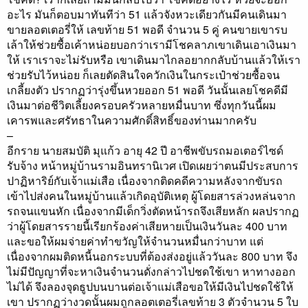
อะไร มันก็ตอบมาทันทีว่า 51 แล้วจังหวะเดียวกันมีคนเดินมา
ขายลอตเตอรี่ให้ เลขท้าย 51 พอดี จำนวน 5 คู่ คนขายเขารบ
เล้าให้ช่วยซื้อเค้าหน่อยบอกว่าเรามีโชคลาภเขาเดินเอาเงินมา
ให้ เราเราจะไม่รับหรือ เขาเดินมาไกลอยากกลับบ้านแล้วให้เรา
ช่วยรับไว้หน่อย ก็เลยตัดสินใจควักเงินในกระเป๋าช่วยซื้อจน
เกลี้ยงตัว ปรากฏว่ารุ่งขึ้นหวยออก 51 พอดี วันนั้นเลยโชคดีมี
เงินมาต่อชีวิตเลี้ยงครอบครัวหลายหมื่นบาท ซึ่งทุกวันนี้ผม
เคารพและศรัทธาในความศักดิ์สิทธิ์ของท่านมากครับ
–
อีกราย นายสมบัติ มุแก้ว อายุ 42 ปี อาชีพขับรถมอเตอร์ไซด์
รับจ้าง หน้าหมู่บ้านรามอินทรานิเวศ เปิดเผยว่าตนมีประสบการ
ปาฏิหาริย์กับเจ้าแม่เสือ เนื่องจากติดคดีความหลังจากขับรถ
เข้าไปส่งคนในหมู่บ้านแล้วเกิดอุบัติเหตุ ผู้โดยสารล่วงหล่นจาก
รถจนแขนหัก เนื่องจากมีเด็กวิ่งตัดหน้ารถจึงเสียหลัก ผลปรากฏ
ว่าผู้โดยสารรายนี้เรียกร้องค่าเสียหายเป็นเงินวันละ 400 บาท
และขอให้ผมจ่ายค่าทำขวัญให้จำนวนหมื่นกว่าบาท แต่
เนื่องจากผมติดหนี้นอกระบบที่ต้องส่งอยู่แล้ววันละ 800 บาท จึง
ไม่มีปัญญาที่จะหาเงินจำนวนดั่งกล่าวไปชดใช้เขา หาทางออก
ไม่ได้ จึงลองจุดธูปบนบานต่อเจ้าแม่เสือขอให้มีเงินไปชดใช้ให้
เขา ปรากฏว่างวดนั้นผมถูกลอตเตอรี่เลขท้าย 3 ตัวจำนวน 5 ใบ