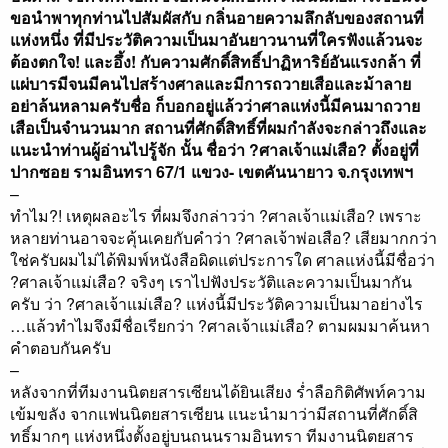
ขอนำพาทุกท่านไปสัมผัสกับ กลิ่นอายความลึกลับของสถานที่
แห่งหนึ่ง ที่มีประวัติความเป็นมาอันยาวนานที่ใครฟังแล้วนจะ
ต้องตกใจ! และอึ้ง! กับความศักดิ์สิทธิ์ปาฏิหาริย์อันแรงกล้า ที่
แผ่บารมีจนมีคนไปสร้างศาลและมีการถวายเสือและม้าลาย
อย่าล้นหลามครับชื่อ ก็บอกอยู่แล้วว่าศาลแห่งนี้มีคนมาถวาย
เสือเป็นจำนวนมาก สถานที่ศักดิ์สิทธิ์ที่ผมกำลังจะกล่าวถึงและ
แนะนำท่านผู้อ่านไปรู้จัก นั้น ชื่อว่า ?ศาลเจ้าแม่เสือ? ตั้งอยู่ที่
ปากซอย รามอินทรา 67/1 แขวง- เขตคันนายาว จ.กรุงเทพฯ
–
ทำไม?! เหตุผลอะไร ที่ผมจึงกล่าวว่า ?ศาลเจ้าแม่เสือ? เพราะ
หลายท่านอาจจะคุ้นเคยกับคำว่า ?ศาลเจ้าพ่อเสือ? เสียมากกว่า
ใช่ครับผมไม่ได้พิมพ์หนังสือผิดแต่ประการใด ศาลแห่งนี้มีชื่อว่า
?ศาลเจ้าแม่เสือ? จริงๆ เราไปฟังประวัติและความเป็นมากัน
ครับ ว่า ?ศาลเจ้าแม่เสือ? แห่งนี้มีประวัติความเป็นมาอย่างไร
…แล้วทำไมจึงมีชื่อเรียกว่า ?ศาลเจ้าแม่เสือ? ตามผมมาค้นหา
คำตอบกันครับ
–
หลังจากที่ทีมงานนิตยสารเซียนได้ยินเสียง ร่ำลือกิติศัพท์ความ
เข้มขลัง จากแฟนนิตยสารเซียน แนะนำมาว่ามีสถานที่ศักดิ์สิ
ทธิ์มากๆ แห่งหนึ่งตั้งอยู่บนถนนรามอินทรา ทีมงานนิตยสาร