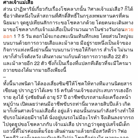
ศาลเจ้าแม่เสือ
ส่วน ปาฏิหาริย์เกี่ยวกับเรื่องโชคลาภนั้น ?ศาลเจ้าแม่เสือ? ก็ได้
ชื่อว่าติดหนึ่งในห้าสถานที่ศักดิ์สิทธิ์ในกรุงเทพมหานครที่คน
นิยมมา จุดธูปเทียนสักการะขอโชคลาภด้วย โดยคนจะเดินทาง
มาขอโชคลาภกับเจ้าแม่เสือเป็นจำนวนมากในช่วงวันก่อน
หวย
ออก
1 ? 5 วัน ดอกไม้จะกองพะเนินเทินทึกเลย โดยส่วนใหญ่จะ
บนบานด้วยการถวายเสือและม้าลาย มีอยู่รายหนึ่งเป็นเจ้าของ
กิจการแห่งหนึ่งย่านนี้มาบนบานว่าขอให้กิจการ สำเร็จ ไม่นาน
เขาก็สำเร็จดังหวัง เดินทางมาแก้บนด้วยการถวายเสือ 22 ตัว
และม้าลายอีก 22 ตัว ซึ่งก็เป็นเรื่องที่แปลกทีเดียวที่จะมีใครมา
ถวายของได้มากมายถึงเพียงนี้
–
ทั้งนี้นางพนิดา ได้ลองเสี่ยงซิมซีให้โชคให้ทางทีมงานนิตยสาร
เซียนดู ปรากฏว่าได้เลข 15 ครับด้านเจ้าของประสบการเฮงอีก
ราย ลุงไฮ้ รุ่งชัยยันต์ อายุ 57 ปี อาชีพขับรถสามล้อเครื่องหน้า
หมู่บ้าน เปิดเผยว่าตนมีอาชีพขับรถท่านี่มาหลายสิบปีแล้ว เกิด
มาก็เห็นศาลเจ้าแม่เสือตั้ง อยู่แล้ว ตอนนั้นถนนกำลังสร้างทำให้
ขับรถไม่ค่อยมีรายได้ นั่งอยู่บนรถไม่มีอะไรทำ จึงเดินลงจากรถ
ไปจุดธูปขอโชคลาภกับ เจ้าแม่เสือ ปรากฏว่าจุดธูปเสร็จมีเด็ก
แถวนี้ที่ไม่รค่อยเต็มร้อย เดินผ่านมาแล้วยกมือสวัสดีว่า ?พ่อ
โชคดี? เราก็เลยถามมันกลับไปว่า โชคดีอย่างไร หวยจะออก