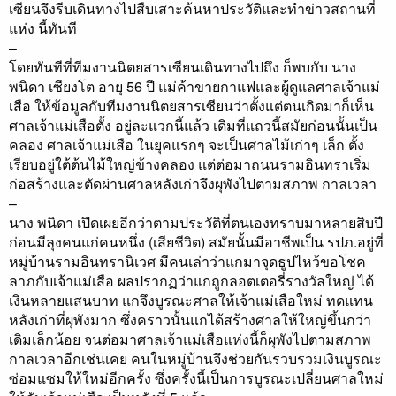
เซียนจึงรีบเดินทางไปสืบเสาะค้นหาประวัติและทำข่าวสถานที่
แห่ง นี้ทันที
–
โดยทันทีที่ทีมงานนิตยสารเซียนเดินทางไปถึง ก็พบกับ นาง
พนิดา เซียงโต อายุ 56 ปี แม่ค้าขายกาแฟและผู้ดูแลศาลเจ้าแม่
เสือ ให้ข้อมูลกับทีมงานนิตยสารเซียนว่าตั้งแต่ตนเกิดมาก็เห็น
ศาลเจ้าแม่เสือตั้ง อยู่ละแวกนี้แล้ว เดิมที่แถวนี้สมัยก่อนนั้นเป็น
คลอง ศาลเจ้าแม่เสือ ในยุคแรกๆ จะเป็นศาลไม้เก่าๆ เล็ก ตั้ง
เรียบอยู่ใต้ต้นไม้ใหญ่ข้างคลอง แต่ต่อมาถนนรามอินทราเริ่ม
ก่อสร้างและตัดผ่านศาลหลังเก่าจึงผุพังไปตามสภาพ กาลเวลา
–
นาง พนิดา เปิดเผยอีกว่าตามประวัติที่ตนเองทราบมาหลายสิบปี
ก่อนมีลุงคนแก่คนหนึ่ง (เสียชีวิต) สมัยนั้นมีอาชีพเป็น รปภ.อยู่ที่
หมู่บ้านรามอินทรานิเวศ มีคนเล่าว่าแกมาจุดธูปไหว้ขอโชค
ลาภกับเจ้าแม่เสือ ผลปรากฏว่าแกถูกลอตเตอรี่รางวัลใหญ่ ได้
เงินหลายแสนบาท แกจึงบูรณะศาลให้เจ้าแม่เสือใหม่ ทดแทน
หลังเก่าที่ผุพังมาก ซึ่งคราวนั้นแกได้สร้างศาลให้ใหญ่ขึ้นกว่า
เดิมเล็กน้อย จนต่อมาศาลเจ้าแม่เสือแห่งนี้ก็ผุพังไปตามสภาพ
กาลเวลาอีกเช่นเคย คนในหมู่บ้านจึงช่วยกันรวบรวมเงินบูรณะ
ซ่อมแซมให้ใหม่อีกครั้ง ซึ่งครั้งนี้เป็นการบูรณะเปลี่ยนศาลใหม่