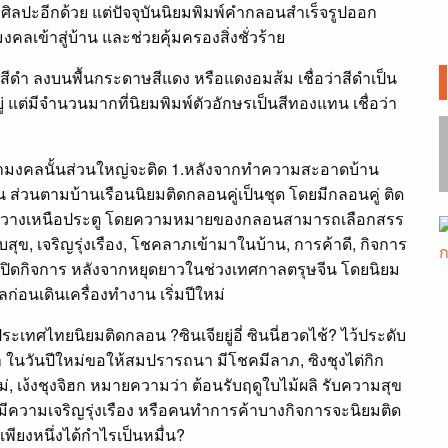
ศิลปะอีกด้วย แต่ปัจจุบันนิยมพิมพ์คำกลอนสำเร็จรูปออก
งคลเข้าสู่บ้าน และช่วยคุ้มครองสิ่งชั่วร้าย
สีดำ ลงบนพื้นกระดาษสีแดง หรือแดงอมส้ม เชื่อว่าสีดำเป็น
อยู่ แต่มีจำนวนมากที่นิยมพิมพ์ตัวอักษรเป็นสีทองแทน เชื่อว่า
ำมงคลนั้นส่วนใหญ่จะติด 1.หลังจากทำความสะอาดบ้าน
น ส่วนตามบ้านเรือนนิยมติดกลอนคู่เป็นชุด โดยมีกลอนคู่ ติด
แนวขวางเหนือประตู โดยความหมายของกลอนสามารถเลือกสรร
ุข, เจริญรุ่งเรือง, โชคลาภเข้ามาในบ้าน, การค้าดี, กิจการ
ดก่อนเปิดกิจการ หลังจากหยุดยาวในช่วงเทศกาลตรุษจีน โดยนิยม
คลก่อนเดินเครื่องทำงาน เริ่มปีใหม่
ระเทศไทยนิยมติดกลอน ?ซินเจียยู่อี่ ซินนี่ฮวดไช้? ไว้ประดับ
 ในวันปีใหม่ขอให้สมปรารถนา มีโชคมีลาภ, ซิงชุงไต่กิก
, เง้งชุงจิฮก หมายความว่า ต้อนรับฤดูใบไม้ผลิ รับความสุข
สี่ฤดูมีความเจริญรุ่งเรือง หรือคนทำการค้าบางกิจการจะนิยมติด
นเพียงหนึ่งได้กำไรเป็นหมื่น?