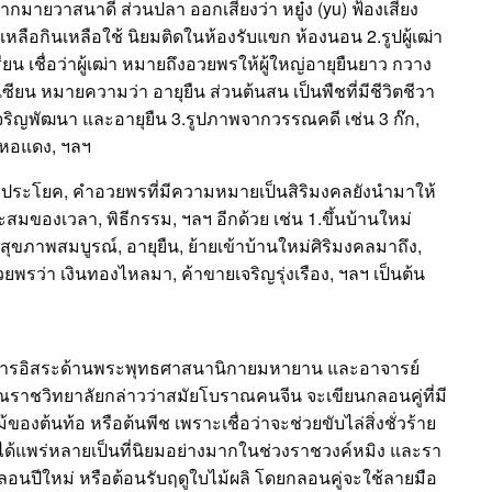
กมายวาสนาดี ส่วนปลา ออกเสียงว่า หยู๋ง (yu) ฟ้องเสียง
ลือกินเหลือใช้ นิยมติดในห้องรับแขก ห้องนอน 2.รูปผู้เฒ่า
น เชื่อว่าผู้เฒ่า หมายถึงอวยพรให้ผู้ใหญ่อายุยืนยาว กวาง
้เซียน หมายความว่า อายุยืน ส่วนต้นสน เป็นพืชที่มีชีวิตชีวา
จริญพัฒนา และอายุยืน 3.รูปภาพจากวรรณคดี เช่น 3 ก๊ก,
นหอแดง, ฯลฯ
 ประโยค, คำอวยพรที่มีความหมายเป็นสิริมงคลยังนำมาให้
ของเวลา, พิธีกรรม, ฯลฯ อีกด้วย เช่น 1.ขึ้นบ้านใหม่
, สุขภาพสมบูรณ์, อายุยืน, ย้ายเข้าบ้านใหม่ศิริมงคลมาถึง,
วยพรว่า เงินทองไหลมา, ค้าขายเจริญรุ่งเรือง, ฯลฯ เป็นต้น
าการอิสระด้านพระพุทธศาสนานิกายมหายาน และอาจารย์
าชวิทยาลัยกล่าวว่าสมัยโบราณคนจีน จะเขียนกลอนคู่ที่มี
งต้นท้อ หรือต้นพีช เพราะเชื่อว่าจะช่วยขับไล่สิ่งชั่วร้าย
ด้แพร่หลายเป็นที่นิยมอย่างมากในช่วงราชวงค์หมิง และรา
 กลอนปีใหม่ หรือต้อนรับฤดูใบไม้ผลิ โดยกลอนคู่จะใช้ลายมือ