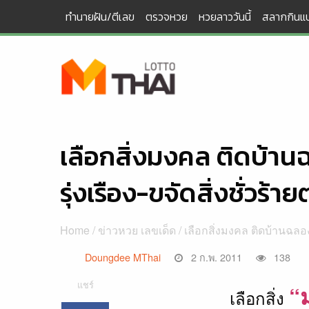
Skip
ทำนายฝัน/ตีเลข
ตรวจหวย
หวยลาววันนี้
สลากกินแบ
to
content
เลือกสิ่งมงคล ติดบ้านฉ
รุ่งเรือง-ขจัดสิ่งชั่วร้
Home
/
ข่าวหวย เลขเด็ด
/ เลือกสิ่งมงคล ติดบ้านฉลอง 
Doungdee MThai
2 ก.พ. 2011
138
แชร์
“
เลือกสิ่ง