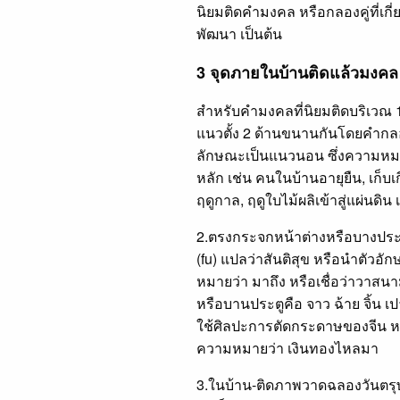
นิยมติดคำมงคล หรือกลองคู่ที่เกี
พัฒนา เป็นต้น
3 จุดภายในบ้านติดแล้วมงคล
สำหรับคำมงคลที่นิยมติดบริเวณ 
แนวตั้ง 2 ด้านขนานกันโดยคำกลอน
ลักษณะเป็นแนวนอน ซึ่งความหมา
หลัก เช่น คนในบ้านอายุยืน, เก็บเ
ฤดูกาล, ฤดูใบไม้ผลิเข้าสู่แผ่นดิน 
2.ตรงกระจกหน้าต่างหรือบางประตู
(fu) แปลว่าสันติสุข หรือนำตัวอัก
หมายว่า มาถึง หรือเชื่อว่าวาสน
หรือบานประตูคือ จาว ฉ้าย จิ้น เป
ใช้ศิลปะการตัดกระดาษของจีน หรื
ความหมายว่า เงินทองไหลมา
3.ในบ้าน-ติดภาพวาดฉลองวันตรุษจีน