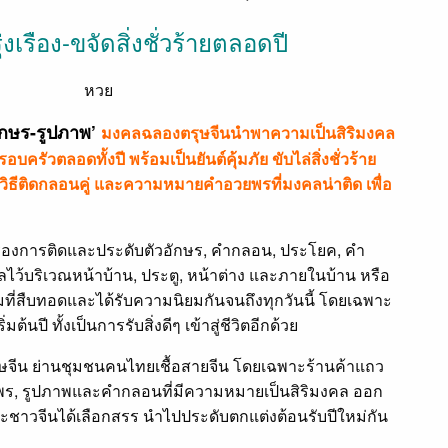
ุ่งเรือง-ขจัดสิ่งชั่วร้ายตลอดปี
อักษร-รูปภาพ’
มงคลฉลองตรุษจีนนำพาความเป็นสิริมงคล
อบครัวตลอดทั้งปี พร้อมเป็นยันต์คุ้มภัย ขับไล่สิ่งชั่วร้าย
 วิธีติดกลอนคู่ และความหมายคำอวยพรที่มงคลน่าติด เพื่อ
รื่องการติดและประดับตัวอักษร, คำกลอน, ประโยค, คำ
ไว้บริเวณหน้าบ้าน, ประตู, หน้าต่าง และภายในบ้าน หรือ
ที่สืบทอดและได้รับความนิยมกันจนถึงทุกวันนี้ โดยเฉพาะ
มต้นปี ทั้งเป็นการรับสิ่งดีๆ เข้าสู่ชีวิตอีกด้วย
ษจีน ย่านชุมชนคนไทยเชื้อสายจีน โดยเฉพาะร้านค้าแถว
พร, รูปภาพและคำกลอนที่มีความหมายเป็นสิริมงคล ออก
ะชาวจีนได้เลือกสรร นำไปประดับตกแต่งต้อนรับปีใหม่กัน