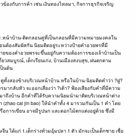
่ยวข้องกับการค้า เช่น เงินทองไหลมา, กิจการธุรกิจเจริญ
1.หน้าบ้าน-ติดกลอนคู่ที่เป็นกลอนที่มีความหมายมงคลใน
ต้องสัมผัสกัน นิยมติดอยู่ระหว่างป้ายคำอวยพรที่มี
ยของคำอวยพรจะขึ้นอยู่กับความต้องการของเจ้าบ้านเป็น
กี่ยวสมบูรณ์, เด็กเรียนเก่ง, บ้านเมืองสงบสุข, ฝนตกตาม
เป็นต้น
ทั้งสองข้างบริเวณหน้าบ้าน หรือในบ้าน-นิยมติดคำว่า ?ฝู?
ษรมากลับหัว จะออกเสียงว่า ?เต้า? ฟ้องเสียงกับคำที่มีความ
ามาถึงบ้าน อีกคำที่ได้รับความนิยมนำมาติดบริเวณหน้าต่าง
า (zhao cai jin bao) ให้นำคำทั้ง 4 มารวมกันเป็น 1 คำ โดย
อการเขียน อาจมีรูปนก และดอกไม้ตกแต่งอยู่ด้วย ซึ่งมี
 ได้แก่ 1.เด็กร่างท้วมอุ้มปลา 1 ตัว มักจะเป็นเด็กชาย เชื่อ