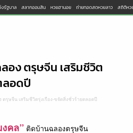
่งรัฐบาล
สลากออมสิน
หวยฮานอย
ถ่ายทอดสดหวยลาว
สถิติหวย
ลอง ตรุษจีน เสริมชีวิต
ายตลอดปี
ตรุษจีน เสริมชีวิตรุ่งเรือง-ขจัดสิ่งชั่วร้ายตลอดปี
มงคล”
ติดบ้านฉลองตรุษจีน