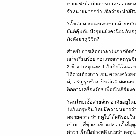
เขียน ซึ่งถือเป็นการแสดงออกทาง
จำหน่ายมากกว่า เชื่อว่าจะนำสิริม
?ดั้งเดิมคำกลอนจะเขียนด้วยหมึก
ยันต์คุ้มภัย ปัจจุบันยังคงนิยมกัน
มั่งคั่งมาสู่ชีวิต?
สำหรับการเลือกเวลาในการติดค
เสร็จเรียบร้อย ก่อนเทศกาลตรุษจี
2 ข้างประตู และ 1 อันติดไว้
ได้ตามต้องการ เช่น ครอบครัวสงบส
ดี, เจริญรุ่งเรือง เป็นต้น 2.ติ
ติดตามเครื่องจักร เพื่อเป็นสิริมง
?คนไทยเชื้อสายจีนที่อาศัยอยู่ในป
ในวันตรุษจีน โดยมีความหมายว่า
หมายความว่า ฤดูใบไม้ผลิรอบใหม่
เข้ามา, สี่ขุ่ยเฮงล้ง แปลว่าทั้ง
คำว่า เจ็กปึ้งบ่วงหลี แปลว่า ลงทุ