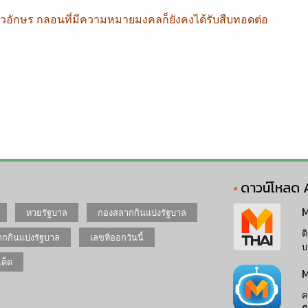
ัวอักษร กลอนที่มีความหมายมงคลก็ยังคงได้รับสืบทอดต่อ
ดาวน์โหลด 
M
หวยรัฐบาล
กองสลากกินแบ่งรัฐบาล
ต
กกินแบ่งรัฐบาล
เลขที่ออกวันนี้
บ
เด็ด
M
ค