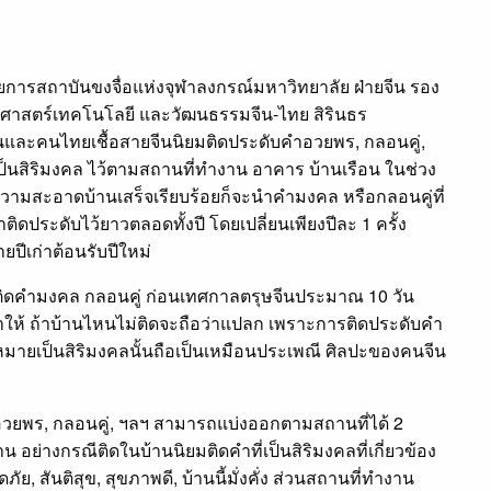
นวยการสถาบันขงจื่อแห่งจุฬาลงกรณ์มหาวิทยาลัย ฝ่ายจีน รอง
ยาศาสตร์เทคโนโลยี และวัฒนธรรมจีน-ไทย สิรินธร
จีนและคนไทยเชื้อสายจีนนิยมติดประดับคำอวยพร, กลอนคู่,
ป็นสิริมงคล ไว้ตามสถานที่ทำงาน อาคาร บ้านเรือน ในช่วง
ามสะอาดบ้านเสร็จเรียบร้อยก็จะนำคำมงคล หรือกลอนคู่ที่
ดประดับไว้ยาวตลอดทั้งปี โดยเปลี่ยนเพียงปีละ 1 ครั้ง
ยปีเก่าต้อนรับปีใหม่
ู้ติดคำมงคล กลอนคู่ ก่อนเทศกาลตรุษจีนประมาณ 10 วัน
มาให้ ถ้าบ้านไหนไม่ติดจะถือว่าแปลก เพราะการติดประดับคำ
มายเป็นสิริมงคลนั้นถือเป็นเหมือนประเพณี ศิลปะของคนจีน
วยพร, กลอนคู่, ฯลฯ สามารถแบ่งออกตามสถานที่ได้ 2
 อย่างกรณีติดในบ้านนิยมติดคำที่เป็นสิริมงคลที่เกี่ยวข้อง
ภัย, สันติสุข, สุขภาพดี, บ้านนี้มั่งคั่ง ส่วนสถานที่ทำงาน