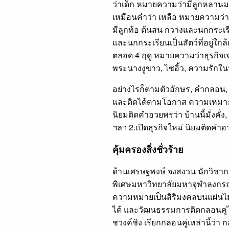
ว่าเด็ก หมายความว่ามีลูกหลานมา
เหมือนคำว่า เหลือ หมายความว่าเห
มีลูกท้อ ต้นสน กวางและนกกระเรีย
และนกกระเรียนเป็นสัตว์ที่อยู่ใกล
ตลอด 4 ฤดู หมายความว่าธุรกิจเ
พระนางงูขาว, ไซอิ้ว, ความรักใ
อย่างไรก็ตามตัวอักษร, คำกลอน,
และติดได้ตามโอกาส ความเหมาะสม
นิยมติดคำอวยพรว่า บ้านนี้มั่งคั่ง
ฯลฯ 2.เปิดธุรกิจใหม่ นิยมติดคำอ
คุ้มครองสิ่งชั่วร้าย
ด้านเศรษฐพงษ์ จงสงวน นักวิช
พิเศษมหาวิทยาลัยมหาจุฬาลงกรณร
ความหมายเป็นสิริมงคลบนแผ่นไม้ขอ
ได้ และวัฒนธรรมการติดกลอนคู่ไ
ชวงค์ชิง เรียกกลอนคู่เหล่านี้ว่า