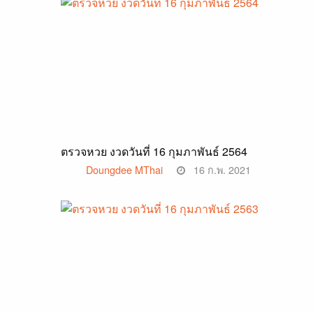
ตรวจหวย งวดวันที่ 16 กุมภาพันธ์ 2564
Doungdee MThai
16 ก.พ. 2021