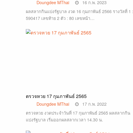
Doungdee MThai
16 ก.พ. 2023
ผลสลากกินแบ่งรัฐบาล งวด 16 กุมภาพันธ์ 2566 รางวัลที่ 1 
590417 เลขท้าย 2 ตัว : 80 เลขหน้า…
ตรวจหวย 17 กุมภาพันธ์ 2565
Doungdee MThai
17 ก.พ. 2022
ตรวจหวย งวดประจำวันที่ 17 กุมภาพันธ์ 2565 ผลสลากกิน
แบ่งรัฐบาล เริ่มออกผลสลากเวลา 14.30 น.