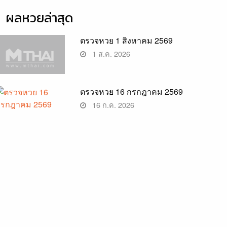
ผลหวยล่าสุด
ตรวจหวย 1 สิงหาคม 2569
1 ส.ค. 2026
ตรวจหวย 16 กรกฎาคม 2569
16 ก.ค. 2026