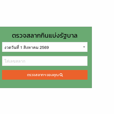
ตรวจสลากกินแบ่งรัฐบาล
ตรวจสลากฯ ของคุณ