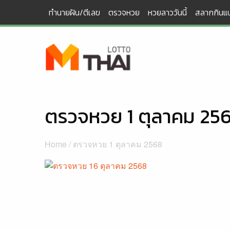
Skip
ทำนายฝัน/ตีเลข
ตรวจหวย
หวยลาววันนี้
สลากกินแบ
to
content
ตรวจหวย 1 ตุลาคม 25
Home
/ ตรวจหวย 1 ตุลาคม 2568