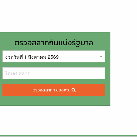
ตรวจสลากกินแบ่งรัฐบาล
ตรวจสลากฯ ของคุณ