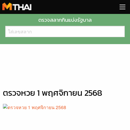
Skip
to
content
ตรวจสลากกินแบ่งรัฐบาล
ตรวจหวย 1 พฤศจิกายน 2568