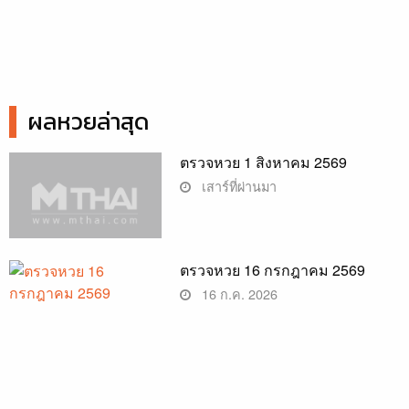
ผลหวยล่าสุด
ตรวจหวย 1 สิงหาคม 2569
เสาร์ที่ผ่านมา
ตรวจหวย 16 กรกฎาคม 2569
16 ก.ค. 2026