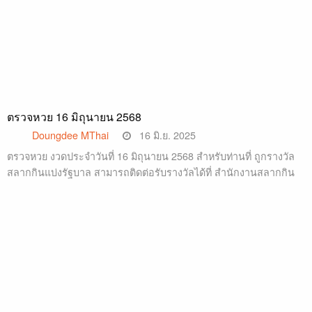
ตรวจหวย 16 มิถุนายน 2568
Doungdee MThai
16 มิ.ย. 2025
ตรวจหวย งวดประจำวันที่ 16 มิถุนายน 2568 สำหรับท่านที่ ถูกรางวัล
สลากกินแบ่งรัฐบาล สามารถติดต่อรับรางวัลได้ที่ สำนักงานสลากกิน
แบ่งรัฐบาล โทร.0-2281-1611 โทรสาร.0-2281-9011