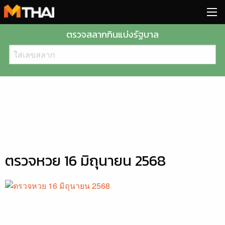
Skip
to
content
ตรวจสลากกินแบ่งรัฐบาล
ตรวจหวย 16 มิถุนายน 2568