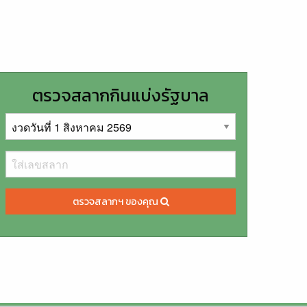
ตรวจสลากกินแบ่งรัฐบาล
ตรวจสลากฯ ของคุณ