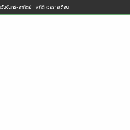
วันจันทร์-อาทิตย์
สถิติหวยรายเดือน