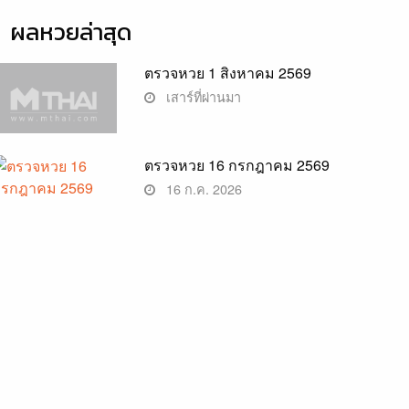
ผลหวยล่าสุด
ตรวจหวย 1 สิงหาคม 2569
เสาร์ที่ผ่านมา
ตรวจหวย 16 กรกฎาคม 2569
16 ก.ค. 2026