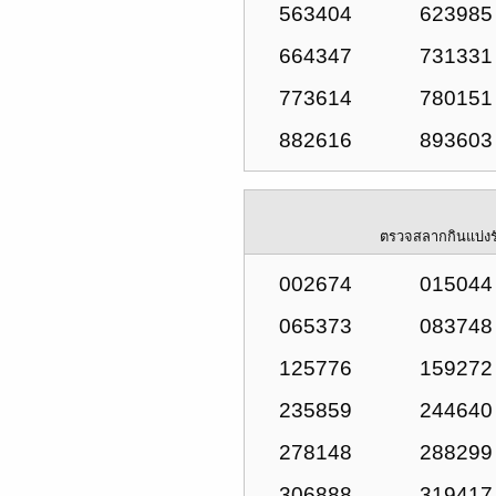
563404
623985
664347
731331
773614
780151
882616
893603
ตรวจสลากกินแบ่งร
002674
015044
065373
083748
125776
159272
235859
244640
278148
288299
306888
319417