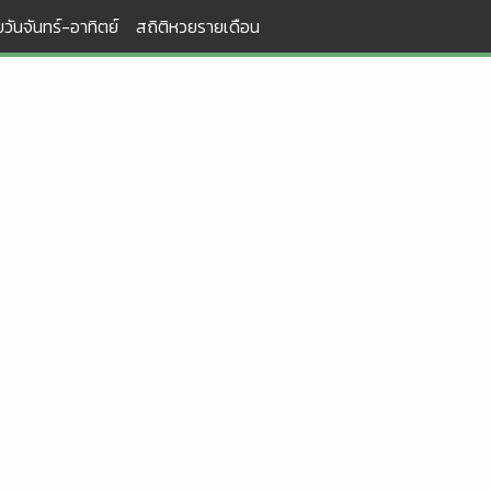
วันจันทร์-อาทิตย์
สถิติหวยรายเดือน