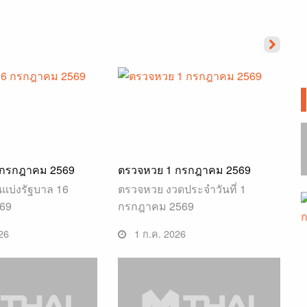
 กรกฎาคม 2569
ตรวจหวย 1 กรกฎาคม 2569
แบ่งรัฐบาล 16
ตรวจหวย งวดประจำวันที่ 1
69
กรกฎาคม 2569
26
1 ก.ค. 2026