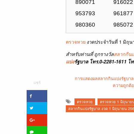
890071
916022
953793
961877
980360
985072
ตรวจหวย
งวดประจำวันที่ 1 มิถุ
สำหรับท่านที่ ถูกรางวัล
สลากกินแ
แบ่ง
รัฐบาล โทร.0-2281-1611 โ
การแสดงผลสลากกินแบ่งรัฐบาลนี
แชร์
ความถูกต้อง
ตรวจหวย
ตรวจหวย 1 มิถุนาย
สลากกินแบ่งรัฐบาล งวด 1 มิถุนายน 25