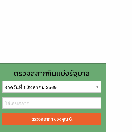
ตรวจสลากกินแบ่งรัฐบาล
ตรวจสลากฯ ของคุณ