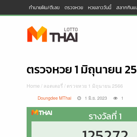
Skip
ทำนายฝัน/ตีเลข
ตรวจหวย
หวยลาววันนี้
สลากกินแบ
to
content
ตรวจหวย 1 มิถุนายน 2
Home
/
ลอตเตอรี่
/ ตรวจหวย 1 มิถุนายน 2566
Doungdee MThai
1 มิ.ย. 2023
1
รางวัลที่ 1
125272