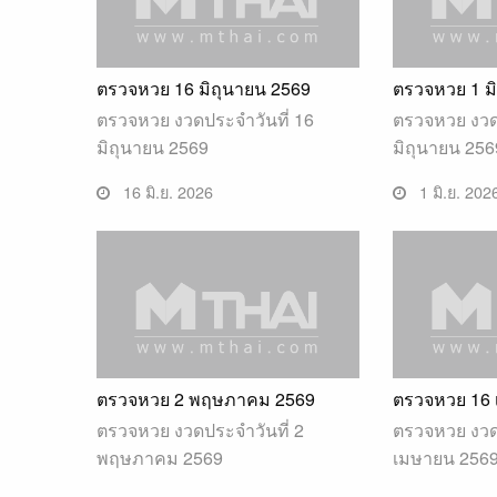
ตรวจหวย 16 มิถุนายน 2569
ตรวจหวย 1 ม
ตรวจหวย งวดประจำวันที่ 16
ตรวจหวย งวดป
มิถุนายน 2569
มิถุนายน 256
16 มิ.ย. 2026
1 มิ.ย. 202
ตรวจหวย 2 พฤษภาคม 2569
ตรวจหวย 16 
ตรวจหวย งวดประจำวันที่ 2
ตรวจหวย งวดป
พฤษภาคม 2569
เมษายน 256