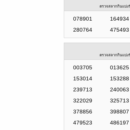
ตรวจสลากกินแบ่งร
078901
164934
280764
475493
ตรวจสลากกินแบ่งร
003705
013625
153014
153288
239713
240063
322029
325713
378856
398807
479523
486197