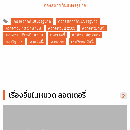
กองสลากกินแบ่งรัฐบาล
กองสลากกินแบ่งรัฐบาล
ตรวจสลากกินแบ่งรัฐบาล
ตรวจหวย 16 มิถุนายน
ตรวจหวยปี 2565
ตรวจหวยวันนี้
ตรวจหวยเดือนมิถุนายน
ลอตเตอรี่
สถิติหวยมิถุนายน
หวยรัฐบาล
หวยวันนี้
หวยออก
เลขที่ออกวันนี้
เรื่องอื่นในหมวด ลอตเตอรี่