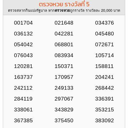
ตรวจหวย รางวัลที่ 5
ตรวจสลากกินแบ่งรัฐบาล หาก
ถูกรางวัล รางวัลละ 20,000 บาท
ตรวจหวย
001704
021648
034376
036132
042281
045480
054042
068801
072671
076043
083934
105714
120281
150371
158811
163737
170957
204241
242112
249133
268442
284119
297067
336391
338061
343829
353215
367385
375450
383092