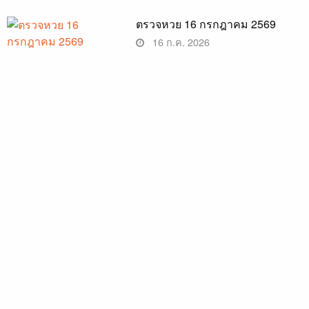
ตรวจหวย 16 กรกฎาคม 2569
16 ก.ค. 2026