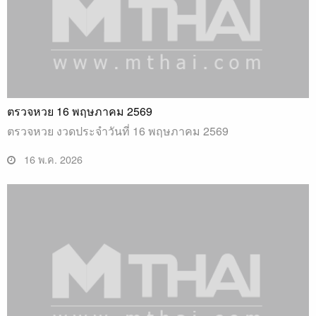
ตรวจหวย 16 พฤษภาคม 2569
ตรวจหวย งวดประจำวันที่ 16 พฤษภาคม 2569
16 พ.ค. 2026