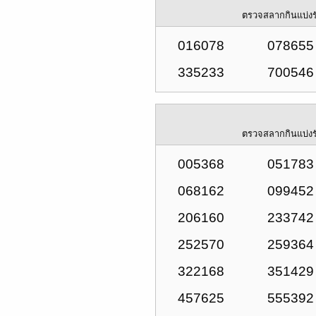
ตรวจสลากกินแบ่งร
016078
078655
335233
700546
ตรวจสลากกินแบ่งร
005368
051783
068162
099452
206160
233742
252570
259364
322168
351429
457625
555392