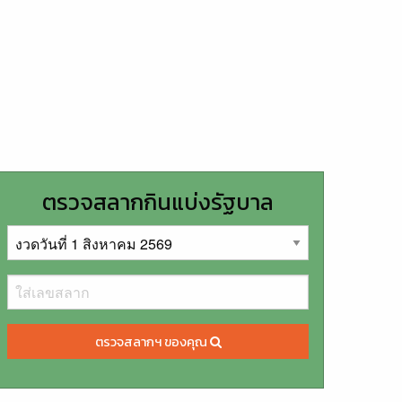
ตรวจสลากกินแบ่งรัฐบาล
ตรวจสลากฯ ของคุณ