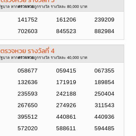
ัฐบาล หาก
ถูกรางวัล รางวัลละ 80,000 บาท
ตรวจหวย
141752
161206
239209
702603
845523
882984
ตรวจหวย รางวัลที่ 4
ัฐบาล หาก
ถูกรางวัล รางวัลละ 40,000 บาท
ตรวจหวย
058677
059415
067355
132636
171919
189854
235593
242188
250404
267650
274926
311543
395512
440861
440936
572020
588611
594485