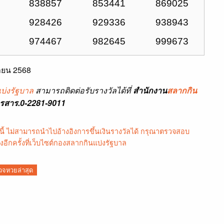
838857
853441
869025
928426
929336
938943
974467
982645
999673
ยายน 2568
บ่งรัฐบาล
สามารถติดต่อรับรางวัลได้ที่
สำนักงาน
สลากกิน
ทรสาร.0-2281-9011
้ ไม่สามารถนำไปอ้างอิงการขึ้นเงินรางวัลได้ กรุณาตรวจสอบ
อีกครั้งที่เว็บไซต์กองสลากกินแบ่งรัฐบาล
วจหวยล่าสุด