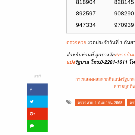
818904
828145
892597
908290
947334
970939
ตรวจหวย
งวดประจำวันที่ 1 กัน
สำหรับท่านที่ ถูกรางวัล
สลากกินแ
แบ่ง
รัฐบาล โทร.0-2281-1611 โ
แชร์
การแสดงผลสลากกินแบ่งรัฐบาลนี
ความถูกต้อง
ตรวจหวย 1 กันยายน 2568
ตร