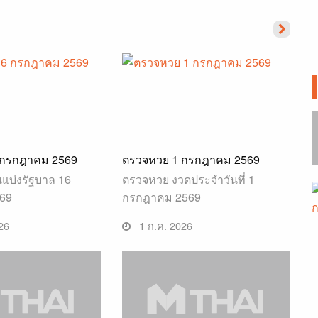
 กรกฎาคม 2569
ตรวจหวย 1 กรกฎาคม 2569
แบ่งรัฐบาล 16
ตรวจหวย งวดประจำวันที่ 1
69
กรกฎาคม 2569
26
1 ก.ค. 2026