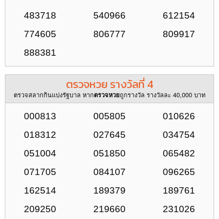
483718
540966
612154
774605
806777
809917
888381
ตรวจหวย รางวัลที่ 4
ตรวจสลากกินแบ่งรัฐบาล หาก
ถูกรางวัล รางวัลละ 40,000 บาท
ตรวจหวย
000813
005805
010626
018312
027645
034754
051004
051850
065482
071705
084107
096265
162514
189379
189761
209250
219660
231026