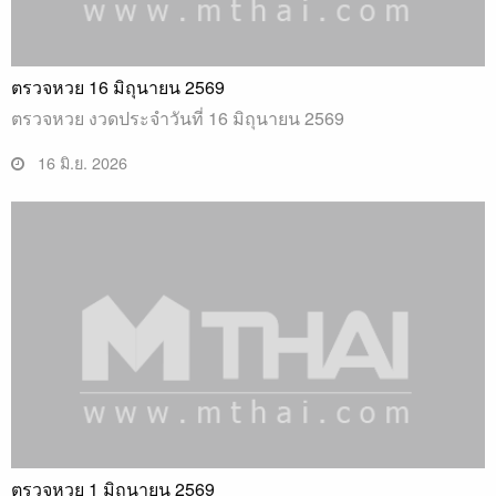
ตรวจหวย 16 มิถุนายน 2569
ตรวจหวย งวดประจำวันที่ 16 มิถุนายน 2569
16 มิ.ย. 2026
ตรวจหวย 1 มิถุนายน 2569