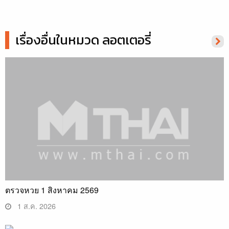
เรื่องอื่นในหมวด ลอตเตอรี่
ตรวจหวย 1 สิงหาคม 2569
1 ส.ค. 2026