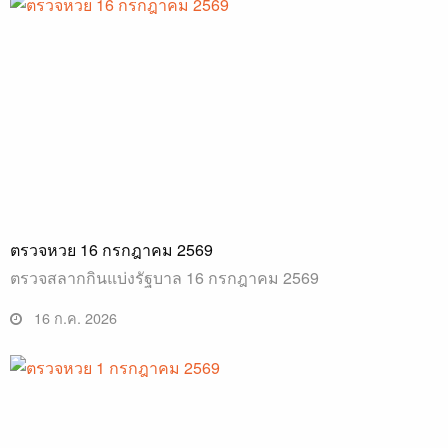
ตรวจหวย 16 กรกฎาคม 2569
ตรวจสลากกินแบ่งรัฐบาล 16 กรกฎาคม 2569
16 ก.ค. 2026