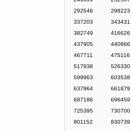
292546
298223
337203
343431
382749
416626
437905
440866
467711
475116
517938
526330
599963
603538
637964
661879
687186
696459
725395
730700
801152
830739