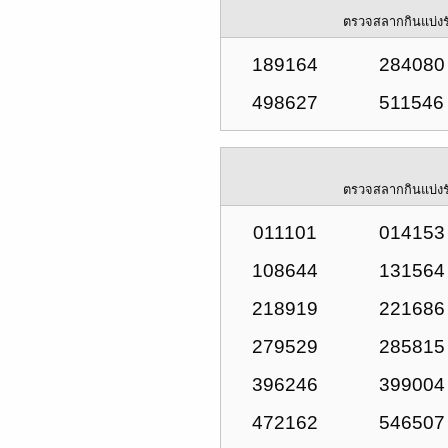
ตรวจสลากกินแบ่งร
189164
284080
498627
511546
ตรวจสลากกินแบ่งร
011101
014153
108644
131564
218919
221686
279529
285815
396246
399004
472162
546507