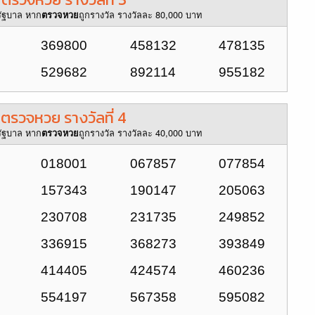
ัฐบาล หาก
ถูกรางวัล รางวัลละ 80,000 บาท
ตรวจหวย
369800
458132
478135
529682
892114
955182
ตรวจหวย รางวัลที่ 4
ัฐบาล หาก
ถูกรางวัล รางวัลละ 40,000 บาท
ตรวจหวย
018001
067857
077854
157343
190147
205063
230708
231735
249852
336915
368273
393849
414405
424574
460236
554197
567358
595082