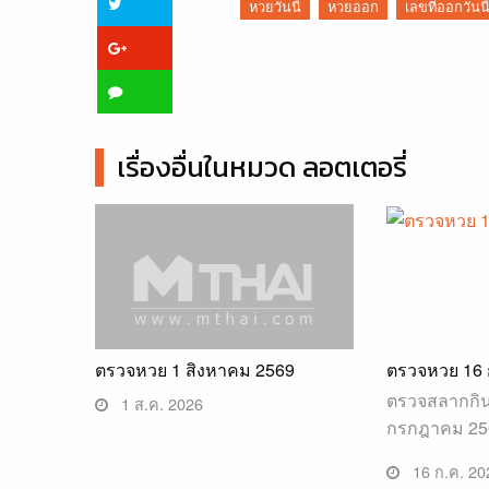
หวยวันนี้
หวยออก
เลขที่ออกวันนี
เรื่องอื่นในหมวด ลอตเตอรี่
ตรวจหวย 1 สิงหาคม 2569
ตรวจหวย 16
ตรวจสลากกิน
1 ส.ค. 2026
กรกฎาคม 25
16 ก.ค. 20