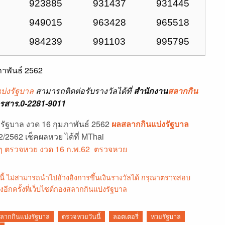
923885
931437
931445
949015
963428
965518
984239
991103
995795
ภาพันธ์ 2562
บ่งรัฐบาล
สามารถติดต่อรับรางวัลได้ที่
สำนักงาน
สลากกิน
ทรสาร.0-2281-9011
ัฐบาล งวด 16 กุมภาพันธ์ 2562
ผลสลากกินแบ่งรัฐบาล
2/2562 เช็คผลหวย ได้ที่ MThai
ๆ ตรวจหวย งวด 16 ก.พ.62
ตรวจหวย
้ ไม่สามารถนำไปอ้างอิงการขึ้นเงินรางวัลได้ กรุณาตรวจสอบ
อีกครั้งที่เว็บไซต์กองสลากกินแบ่งรัฐบาล
ลากกินแบ่งรัฐบาล
ตรวจหวยวันนี้
ลอตเตอรี่
หวยรัฐบาล