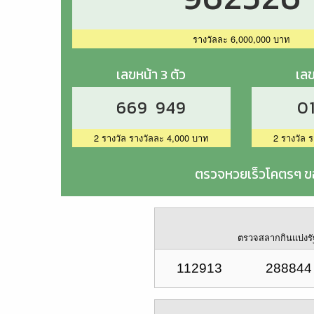
รางวัลละ 6,000,000 บาท
เลขหน้า 3 ตัว
เลข
669 949
0
2 รางวัล รางวัลละ 4,000 บาท
2 รางวัล 
ตรวจหวยเร็วโคตรๆ ขอใ
ตรวจสลากกินแบ่งร
112913
288844