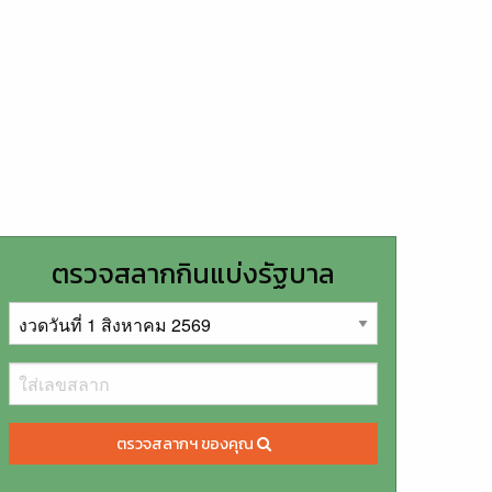
ตรวจสลากกินแบ่งรัฐบาล
ตรวจสลากฯ ของคุณ