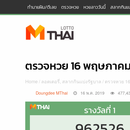
Skip
ทำนายฝัน/ตีเลข
ตรวจหวย
หวยลาววันนี้
สลากกินแบ
to
content
ตรวจหวย 16 พฤษภาคม
Home
/
ลอตเตอรี่
,
สลากกินแบ่งรัฐบาล
/ ตรวจหวย 1
Doungdee MThai
16 พ.ค. 2019
477,4
รางวัลที่ 1
962526