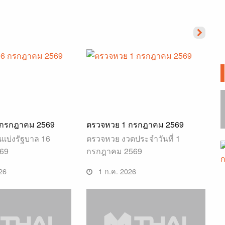
 กรกฎาคม 2569
ตรวจหวย 1 กรกฎาคม 2569
แบ่งรัฐบาล 16
ตรวจหวย งวดประจำวันที่ 1
69
กรกฎาคม 2569
26
1 ก.ค. 2026