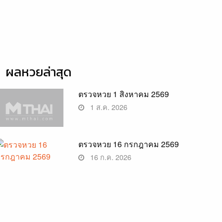
ผลหวยล่าสุด
ตรวจหวย 1 สิงหาคม 2569
1 ส.ค. 2026
ตรวจหวย 16 กรกฎาคม 2569
16 ก.ค. 2026