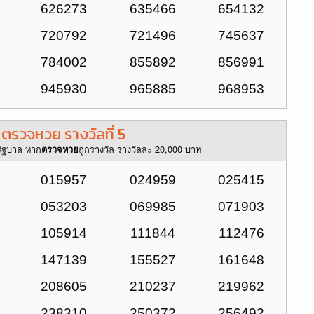
626273
635466
654132
720792
721496
745637
784002
855892
856991
945930
965885
968953
ตรวจหวย รางวัลที่ 5
ัฐบาล หาก
ถูกรางวัล รางวัลละ 20,000 บาท
ตรวจหวย
015957
024959
025415
053203
069985
071903
105914
111844
112476
147139
155527
161648
208605
210237
219962
238310
250372
256492