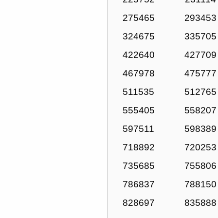
275465
293453
324675
335705
422640
427709
467978
475777
511535
512765
555405
558207
597511
598389
718892
720253
735685
755806
786837
788150
828697
835888