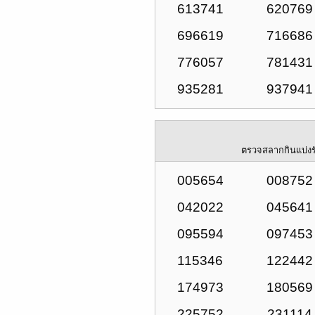
613741
620769
696619
716686
776057
781431
935281
937941
ตรวจสลากกินแบ่งร
005654
008752
042022
045641
095594
097453
115346
122442
174973
180569
225752
231114