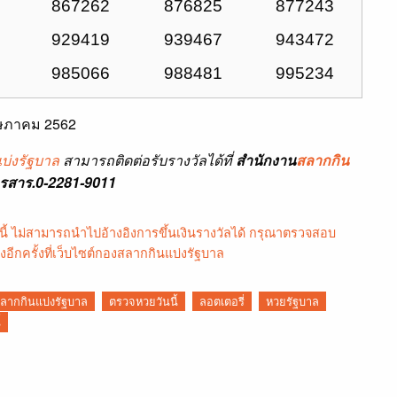
867262
876825
877243
929419
939467
943472
985066
988481
995234
ฤษภาคม 2562
บ่งรัฐบาล
สามารถติดต่อรับรางวัลได้ที่
สำนักงาน
สลากกิน
ทรสาร.0-2281-9011
้ ไม่สามารถนำไปอ้างอิงการขึ้นเงินรางวัลได้ กรุณาตรวจสอบ
อีกครั้งที่เว็บไซต์กองสลากกินแบ่งรัฐบาล
ลากกินแบ่งรัฐบาล
ตรวจหวยวันนี้
ลอตเตอรี่
หวยรัฐบาล
้