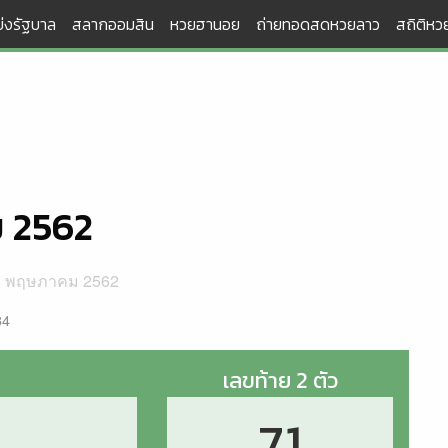
่งรัฐบาล
สลากออมสิน
หวยฮานอย
ถ่ายทอดสดหวยลาว
สถิติหวย
 2562
6 พฤษภาคม 2562
34
เลขท้าย 2 ตัว
71