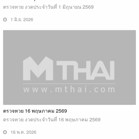
ตรวจหวย งวดประจำวันที่ 1 มิถุนายน 2569
1 มิ.ย. 2026
ตรวจหวย 16 พฤษภาคม 2569
ตรวจหวย งวดประจำวันที่ 16 พฤษภาคม 2569
16 พ.ค. 2026