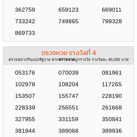
362759
659123
669011
733242
749865
799328
869733
ตรวจหวย รางวัลที่ 4
ตรวจสลากกินแบ่งรัฐบาล หาก
ถูกรางวัล รางวัลละ 40,000 บาท
ตรวจหวย
053176
070039
081961
102978
108204
117265
153507
155747
228190
228339
256551
261668
327955
331159
350841
381944
389068
389936