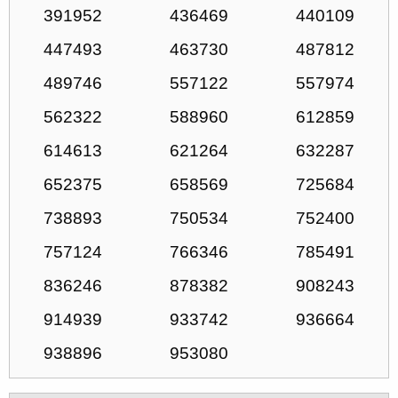
391952
436469
440109
447493
463730
487812
489746
557122
557974
562322
588960
612859
614613
621264
632287
652375
658569
725684
738893
750534
752400
757124
766346
785491
836246
878382
908243
914939
933742
936664
938896
953080