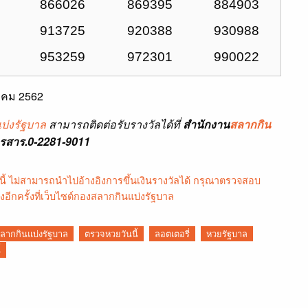
866026
869395
884903
913725
920388
930988
953259
972301
990022
หาคม 2562
บ่งรัฐบาล
สามารถติดต่อรับรางวัลได้ที่
สำนักงาน
สลากกิน
ทรสาร.0-2281-9011
้ ไม่สามารถนำไปอ้างอิงการขึ้นเงินรางวัลได้ กรุณาตรวจสอบ
อีกครั้งที่เว็บไซต์กองสลากกินแบ่งรัฐบาล
ลากกินแบ่งรัฐบาล
ตรวจหวยวันนี้
ลอตเตอรี่
หวยรัฐบาล
้