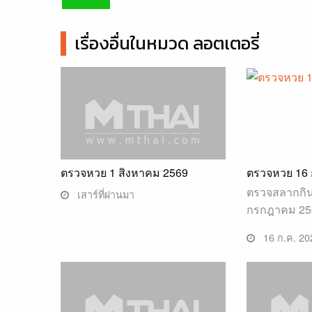
เรื่องอื่นในหมวด ลอตเตอรี่
ตรวจหวย 1 สิงหาคม 2569
ตรวจหวย 16
ตรวจสลากกิน
เสาร์ที่ผ่านมา
กรกฎาคม 25
16 ก.ค. 20