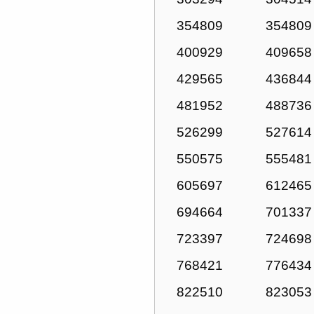
354809
354809
400929
409658
429565
436844
481952
488736
526299
527614
550575
555481
605697
612465
694664
701337
723397
724698
768421
776434
822510
823053