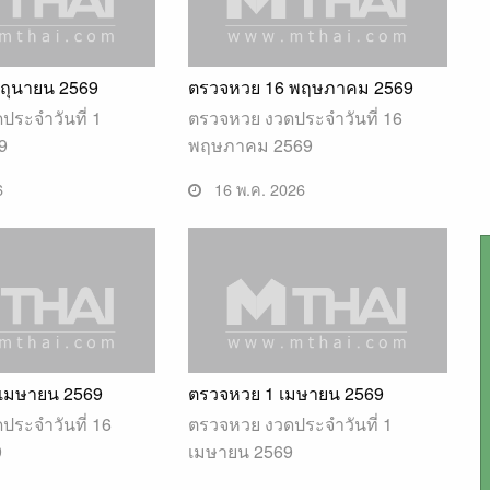
ิถุนายน 2569
ตรวจหวย 16 พฤษภาคม 2569
ระจำวันที่ 1
ตรวจหวย งวดประจำวันที่ 16
9
พฤษภาคม 2569
6
16 พ.ค. 2026
เมษายน 2569
ตรวจหวย 1 เมษายน 2569
ระจำวันที่ 16
ตรวจหวย งวดประจำวันที่ 1
9
เมษายน 2569