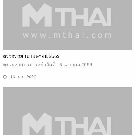
ตรวจหวย 16 เมษายน 2569
ตรวจหวย งวดประจำวันที่ 16 เมษายน 2569
16 เม.ย. 2026