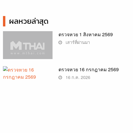
ผลหวยล่าสุด
ตรวจหวย 1 สิงหาคม 2569
เสาร์ที่ผ่านมา
ตรวจหวย 16 กรกฎาคม 2569
16 ก.ค. 2026