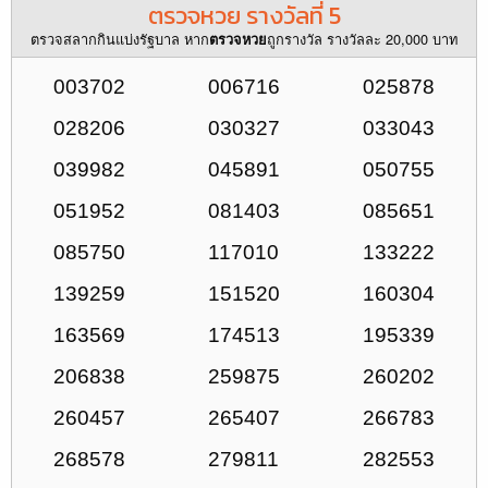
ตรวจหวย รางวัลที่ 5
ตรวจสลากกินแบ่งรัฐบาล หาก
ถูกรางวัล รางวัลละ 20,000 บาท
ตรวจหวย
003702
006716
025878
028206
030327
033043
039982
045891
050755
051952
081403
085651
085750
117010
133222
139259
151520
160304
163569
174513
195339
206838
259875
260202
260457
265407
266783
268578
279811
282553