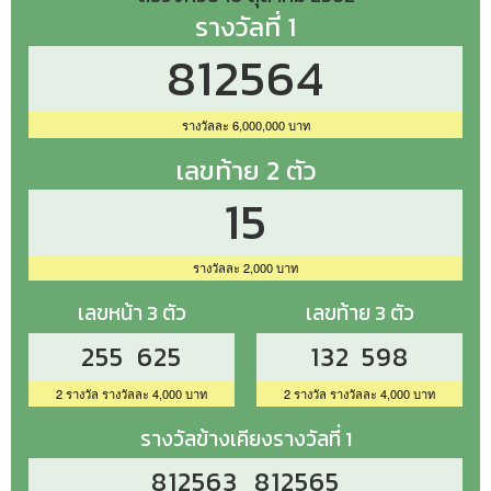
รางวัลที่ 1
812564
รางวัลละ 6,000,000 บาท
เลขท้าย 2 ตัว
15
รางวัลละ 2,000 บาท
เลขหน้า 3 ตัว
เลขท้าย 3 ตัว
255 625
132 598
2 รางวัล รางวัลละ 4,000 บาท
2 รางวัล รางวัลละ 4,000 บาท
รางวัลข้างเคียงรางวัลที่ 1
812563 812565