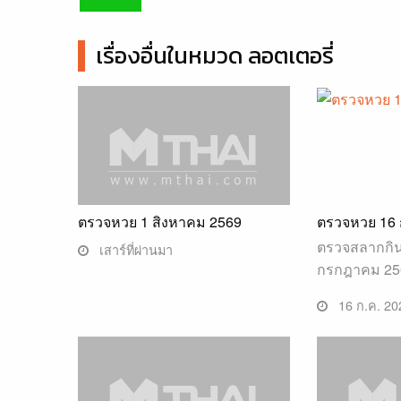
เรื่องอื่นในหมวด ลอตเตอรี่
ตรวจหวย 1 สิงหาคม 2569
ตรวจหวย 16
ตรวจสลากกิน
เสาร์ที่ผ่านมา
กรกฎาคม 25
16 ก.ค. 20