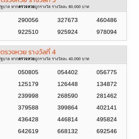
ัฐบาล หาก
ถูกรางวัล รางวัลละ 80,000 บาท
ตรวจหวย
290056
327673
460486
922510
925924
978094
ตรวจหวย รางวัลที่ 4
ัฐบาล หาก
ถูกรางวัล รางวัลละ 40,000 บาท
ตรวจหวย
050805
054402
056775
125179
126448
134872
239998
268590
281462
379588
399864
402141
436428
446814
495824
642619
668132
692546