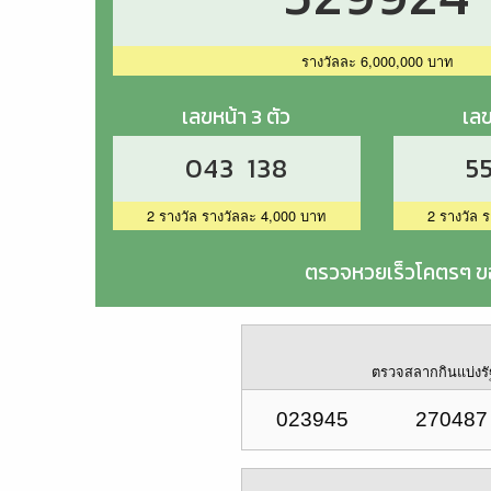
รางวัลละ 6,000,000 บาท
เลขหน้า 3 ตัว
เลข
043 138
5
2 รางวัล รางวัลละ 4,000 บาท
2 รางวัล 
ตรวจหวยเร็วโคตรๆ ขอใ
ตรวจสลากกินแบ่งร
023945
270487