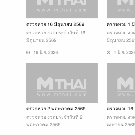
ตรวจหวย 16 มิถุนายน 2569
ตรวจหวย 1 ม
ตรวจหวย งวดประจำวันที่ 16
ตรวจหวย งวดป
มิถุนายน 2569
มิถุนายน 256
16 มิ.ย. 2026
1 มิ.ย. 202
ตรวจหวย 2 พฤษภาคม 2569
ตรวจหวย 16 
ตรวจหวย งวดประจำวันที่ 2
ตรวจหวย งวดป
พฤษภาคม 2569
เมษายน 256