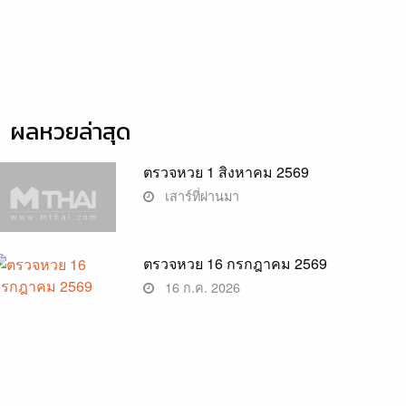
ผลหวยล่าสุด
ตรวจหวย 1 สิงหาคม 2569
เสาร์ที่ผ่านมา
ตรวจหวย 16 กรกฎาคม 2569
16 ก.ค. 2026