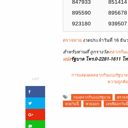
847933
851414
895590
895678
923180
939507
ตรวจหวย
งวดประจำวันที่ 16 ธั
สำหรับท่านที่ ถูกรางวัล
สลากกินแ
แบ่ง
รัฐบาล โทร.0-2281-1611 โ
การแสดงผลสลากกินแบ่งรัฐบาลนี
แชร์
ความถูกต้อง
กองสลากกินแบ่งรัฐบาล
ตรวจส
หวยวันนี้
หวยออก
เลขที่ออกวันนี