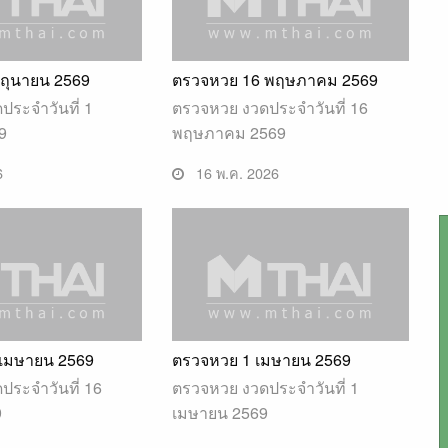
ิถุนายน 2569
ตรวจหวย 16 พฤษภาคม 2569
ระจำวันที่ 1
ตรวจหวย งวดประจำวันที่ 16
9
พฤษภาคม 2569
6
16 พ.ค. 2026
เมษายน 2569
ตรวจหวย 1 เมษายน 2569
ระจำวันที่ 16
ตรวจหวย งวดประจำวันที่ 1
9
เมษายน 2569