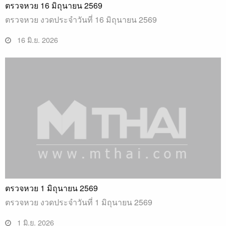
ตรวจหวย 16 มิถุนายน 2569
ตรวจหวย งวดประจำวันที่ 16 มิถุนายน 2569
16 มิ.ย. 2026
ตรวจหวย 1 มิถุนายน 2569
ตรวจหวย งวดประจำวันที่ 1 มิถุนายน 2569
1 มิ.ย. 2026