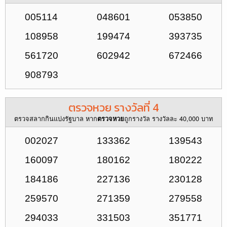
005114
048601
053850
108958
199474
393735
561720
602942
672466
908793
ตรวจหวย รางวัลที่ 4
ตรวจสลากกินแบ่งรัฐบาล หาก
ถูกรางวัล รางวัลละ 40,000 บาท
ตรวจหวย
002027
133362
139543
160097
180162
180222
184186
227136
230128
259570
271359
279558
294033
331503
351771