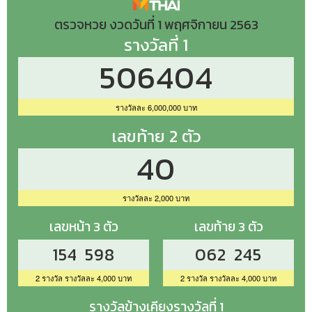
ตรวจหวย งวดวันที่ 1 พฤศจิกายน 2563
รางวัลที่ 1
506404
รางวัลละ 6,000,000 บาท
เลขท้าย 2 ตัว
40
รางวัลละ 2,000 บาท
เลขหน้า 3 ตัว
เลขท้าย 3 ตัว
154 598
062 245
2 รางวัล รางวัลละ 4,000 บาท
2 รางวัล รางวัลละ 4,000 บาท
รางวัลข้างเคียงรางวัลที่ 1