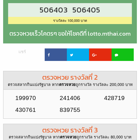
506403 506405
รางวัลละ 100,000 บาท
ตรวจหวยเร็วโคตรๆ ขอให้โชคดีที่ lotto.mthai.com
แชร์
ตรวจหวย รางวัลที่ 2
ตรวจสลากกินแบ่งรัฐบาล หาก
ถูกรางวัล รางวัลละ 200,000 บาท
ตรวจหวย
199970
241406
428719
430761
839755
ตรวจหวย รางวัลที่ 3
ตรวจสลากกินแบ่งรัฐบาล หาก
ถูกรางวัล รางวัลละ 80,000 บาท
ตรวจหวย