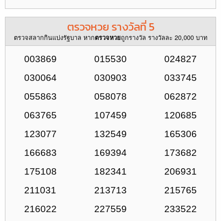
ตรวจหวย รางวัลที่ 5
ตรวจสลากกินแบ่งรัฐบาล หาก
ถูกรางวัล รางวัลละ 20,000 บาท
ตรวจหวย
003869
015530
024827
030064
030903
033745
055863
058078
062872
063765
107459
120685
123077
132549
165306
166683
169394
173682
175108
182341
206931
211031
213713
215765
216022
227559
233522