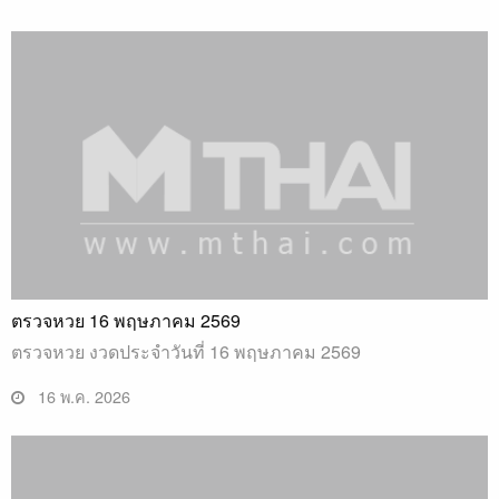
ตรวจหวย 16 พฤษภาคม 2569
ตรวจหวย งวดประจำวันที่ 16 พฤษภาคม 2569
16 พ.ค. 2026