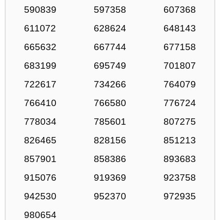
590839
597358
607368
611072
628624
648143
665632
667744
677158
683199
695749
701807
722617
734266
764079
766410
766580
776724
778034
785601
807275
826465
828156
851213
857901
858386
893683
915076
919369
923758
942530
952370
972935
980654