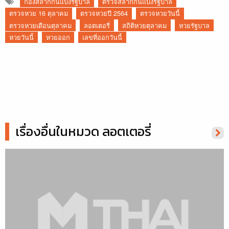
กองสลากกินแบ่งรัฐบาล
ตรวจสลากกินแบ่งรัฐบาล
ตรวจหวย 16 ตุลาคม
ตรวจหวยปี 2564
ตรวจหวยวันนี้
ตรวจหวยเดือนตุลาคม
ลอตเตอรี่
สถิติหวยตุลาคม
หวยรัฐบาล
หวยวันนี้
หวยออก
เลขที่ออกวันนี้
เรื่องอื่นในหมวด ลอตเตอรี่