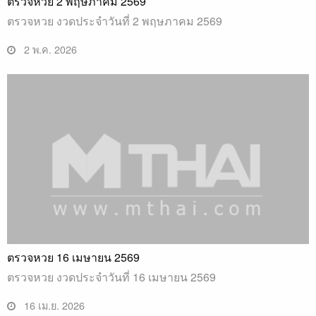
ตรวจหวย 2 พฤษภาคม 2569
ตรวจหวย งวดประจำวันที่ 2 พฤษภาคม 2569
2 พ.ค. 2026
ตรวจหวย 16 เมษายน 2569
ตรวจหวย งวดประจำวันที่ 16 เมษายน 2569
16 เม.ย. 2026