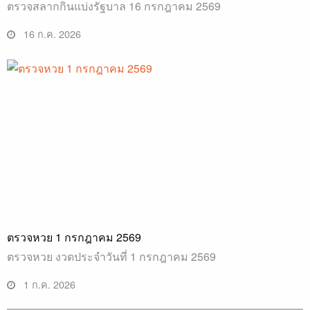
ตรวจสลากกินแบ่งรัฐบาล 16 กรกฎาคม 2569
16 ก.ค. 2026
ตรวจหวย 1 กรกฎาคม 2569
ตรวจหวย งวดประจำวันที่ 1 กรกฎาคม 2569
1 ก.ค. 2026