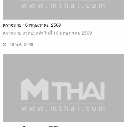
ตรวจหวย 16 พฤษภาคม 2569
ตรวจหวย งวดประจำวันที่ 16 พฤษภาคม 2569
16 พ.ค. 2026