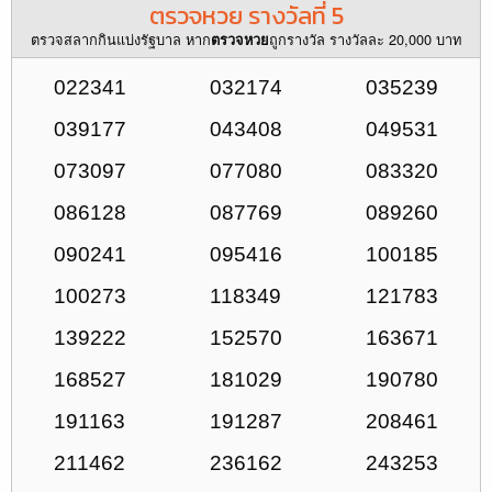
ตรวจหวย รางวัลที่ 5
ตรวจสลากกินแบ่งรัฐบาล หาก
ถูกรางวัล รางวัลละ 20,000 บาท
ตรวจหวย
022341
032174
035239
039177
043408
049531
073097
077080
083320
086128
087769
089260
090241
095416
100185
100273
118349
121783
139222
152570
163671
168527
181029
190780
191163
191287
208461
211462
236162
243253