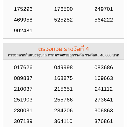
175296
176500
249701
469958
525252
564222
902481
ตรวจหวย รางวัลที่ 4
ตรวจสลากกินแบ่งรัฐบาล หาก
ถูกรางวัล รางวัลละ 40,000 บาท
ตรวจหวย
017626
049998
083686
089837
168875
169663
210037
215651
241112
251903
255766
273641
280031
284206
306863
307189
364110
376861