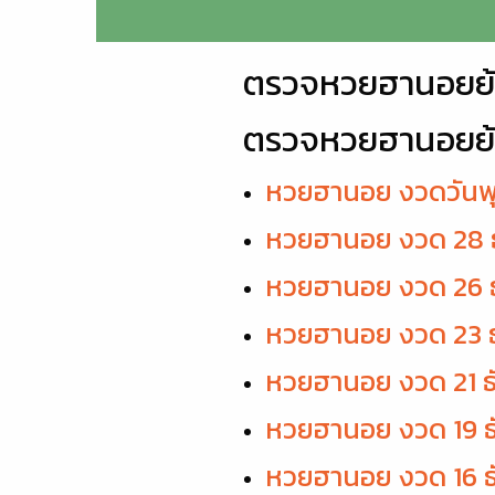
ตรวจหวยฮานอยย้
ตรวจหวยฮานอยย้
หวยฮานอย งวดวันพุ
หวยฮานอย งวด 28 
หวยฮานอย งวด 26 
หวยฮานอย งวด 23 
หวยฮานอย งวด 21 ธ
หวยฮานอย งวด 19 ธ
หวยฮานอย งวด 16 ธ