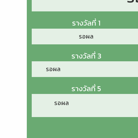
รางวัลที่ 1
รอผล
รางวัลที่ 3
รอผล
รางวัลที่ 5
รอผล