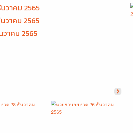
ันวาคม 2565
ันวาคม 2565
ันวาคม 2565