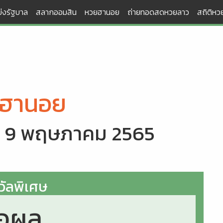
่งรัฐบาล
สลากออมสิน
หวยฮานอย
ถ่ายทอดสดหวยลาว
สถิติหวย
ฮานอย
 9 พฤษภาคม 2565
วัลพิเศษ
อผล