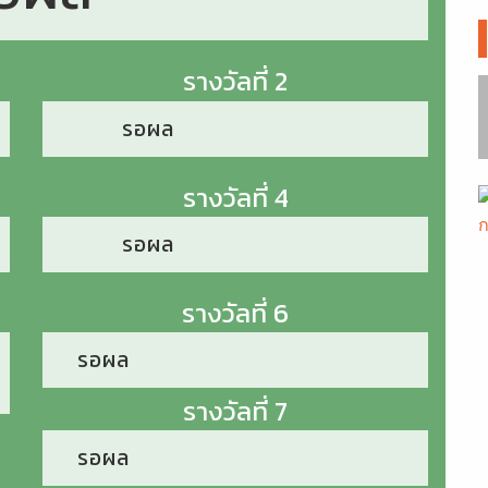
รางวัลที่ 2
รอผล
รางวัลที่ 4
รอผล
รางวัลที่ 6
รอผล
รางวัลที่ 7
รอผล