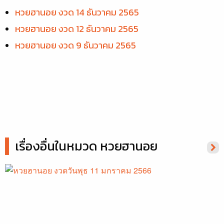
หวยฮานอย งวด 14 ธันวาคม 2565
หวยฮานอย งวด 12 ธันวาคม 2565
หวยฮานอย งวด 9 ธันวาคม 2565
เรื่องอื่นในหมวด หวยฮานอย