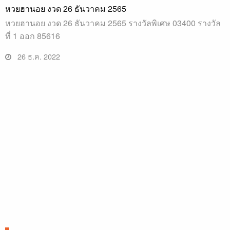
หวยฮานอย งวด 26 ธันวาคม 2565
หวยฮานอย งวด 26 ธันวาคม 2565 รางวัลพิเศษ 03400 รางวัล
ที่ 1 ออก 85616
26 ธ.ค. 2022