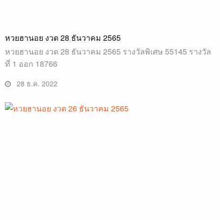
หวยฮานอย งวด 28 ธันวาคม 2565
หวยฮานอย งวด 28 ธันวาคม 2565 รางวัลพิเศษ 55145 รางวัล
ที่ 1 ออก 18766
28 ธ.ค. 2022