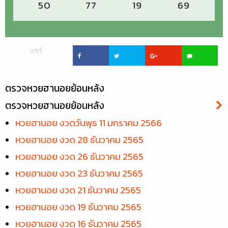
50
77
19
69
แชร์
ตรวจหวยฮานอยย้อนหลัง
ตรวจหวยฮานอยย้อนหลัง
หวยฮานอย งวดวันพุธ 11 มกราคม 2566
หวยฮานอย งวด 28 ธันวาคม 2565
หวยฮานอย งวด 26 ธันวาคม 2565
หวยฮานอย งวด 23 ธันวาคม 2565
หวยฮานอย งวด 21 ธันวาคม 2565
หวยฮานอย งวด 19 ธันวาคม 2565
หวยฮานอย งวด 16 ธันวาคม 2565