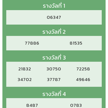
รางวัลที่ 1
06347
รางวัลที่ 2
77886
81535
รางวัลที่ 3
21832
30750
72258
34702
37787
49646
รางวัลที่ 4
8487
0783