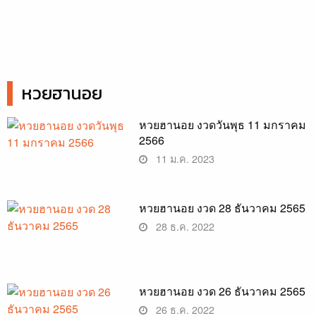
หวยฮานอย
หวยฮานอย งวดวันพุธ 11 มกราคม
2566
11 ม.ค. 2023
หวยฮานอย งวด 28 ธันวาคม 2565
28 ธ.ค. 2022
หวยฮานอย งวด 26 ธันวาคม 2565
26 ธ.ค. 2022