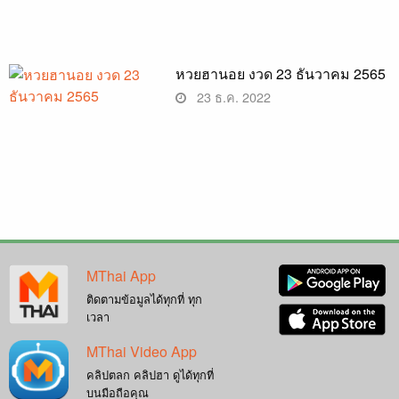
หวยฮานอย งวด 23 ธันวาคม 2565
23 ธ.ค. 2022
MThai App
ติดตามข้อมูลได้ทุกที่ ทุก
เวลา
MThai Video App
คลิปตลก คลิปฮา ดูได้ทุกที่
บนมือถือคุณ