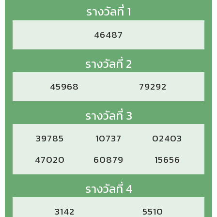
รางวัลที่ 1
46487
รางวัลที่ 2
45968
79292
รางวัลที่ 3
39785
10737
02403
47020
60879
15656
รางวัลที่ 4
3142
5510