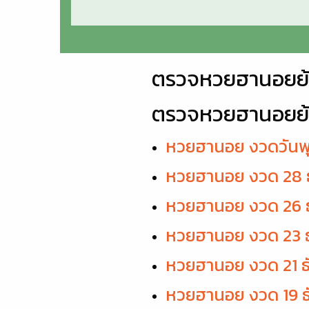
ตรวจหวยฮานอยย้
ตรวจหวยฮานอยย้
หวยฮานอย งวดวันพุ
หวยฮานอย งวด 28 
หวยฮานอย งวด 26 
หวยฮานอย งวด 23 
หวยฮานอย งวด 21 ธ
หวยฮานอย งวด 19 ธ