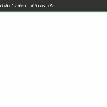
วันจันทร์-อาทิตย์
สถิติหวยรายเดือน