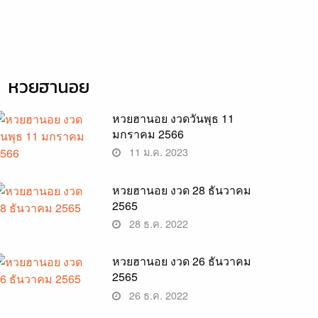
หวยฮานอย
หวยฮานอย งวดวันพุธ 11
มกราคม 2566
11 ม.ค. 2023
หวยฮานอย งวด 28 ธันวาคม
2565
28 ธ.ค. 2022
หวยฮานอย งวด 26 ธันวาคม
2565
26 ธ.ค. 2022