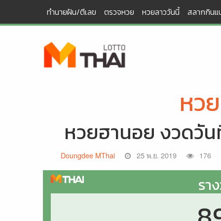
Skip
ทำนายฝัน/ตีเลข
ตรวจหวย
หวยลาววันนี้
สลากกินแบ
to
content
หวย
หวยฮานอย งวดวันท
Doungdee MThai
25 พ.ย. 2019
176
ราง
8