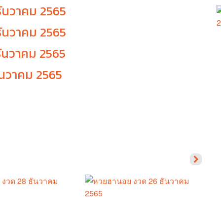
ันวาคม 2565
ันวาคม 2565
ันวาคม 2565
ันวาคม 2565