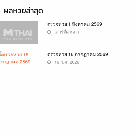
ผลหวยล่าสุด
ตรวจหวย 1 สิงหาคม 2569
เสาร์ที่ผ่านมา
ตรวจหวย 16 กรกฎาคม 2569
16 ก.ค. 2026