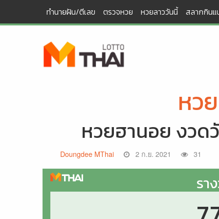
Skip
ทำนายฝัน/ตีเลข
ตรวจหวย
หวยลาววันนี้
สลากกินแบ
to
content
หวย
หวยฮานอย งวดวัน
Doungdee MThai
2 ก.ย. 2021
31
ราง
7