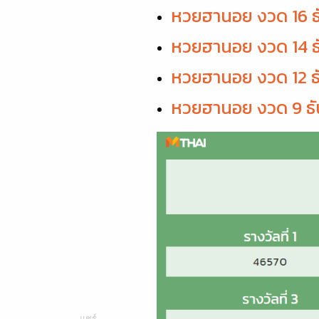
หวยฮานอย งวด 16 ธ
หวยฮานอย งวด 14 ธ
หวยฮานอย งวด 12 ธ
หวยฮานอย งวด 9 ธ
แชร์