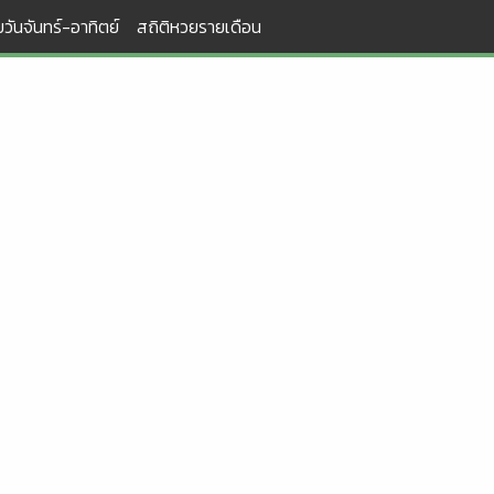
วันจันทร์-อาทิตย์
สถิติหวยรายเดือน