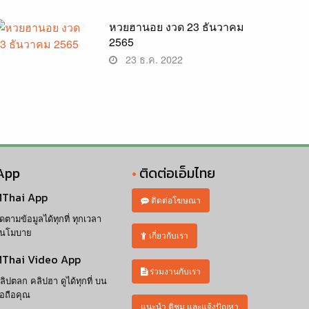
หวยฮานอย งวด 23 ธันวาคม
2565
23 ธ.ค. 2022
App
ติดต่อเอ็มไทย
Thai App
ติดต่อโฆษณา
ิดตามข้อมูลได้ทุกที่ ทุกเวลา
นโมบาย
เกี่ยวกับเรา
Thai Video App
ร่วมงานกับเรา
ลิปตลก คลิปฮา ดูได้ทุกที่ บน
ือถือคุณ
แนะนำ ติชม และแจ้งปัญหา