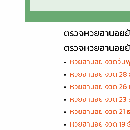
ตรวจหวยฮานอยย้
ตรวจหวยฮานอยย้
หวยฮานอย งวดวันพุ
หวยฮานอย งวด 28 
หวยฮานอย งวด 26 
หวยฮานอย งวด 23 
หวยฮานอย งวด 21 ธ
หวยฮานอย งวด 19 ธ