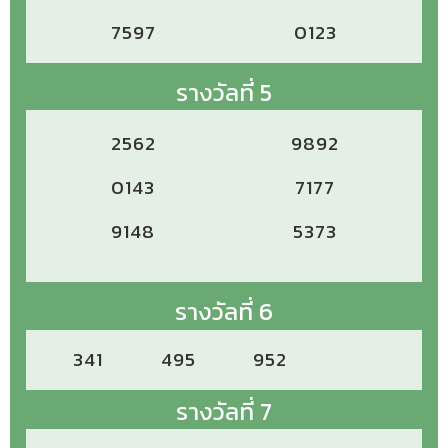
7597
0123
รางวัลที่ 5
2562
9892
0143
7177
9148
5373
รางวัลที่ 6
341
495
952
รางวัลที่ 7