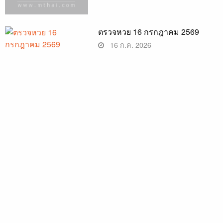
ตรวจหวย 16 กรกฎาคม 2569
16 ก.ค. 2026