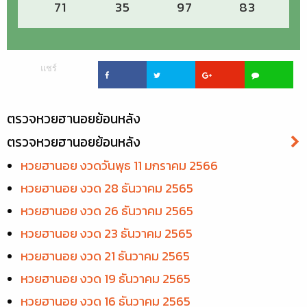
71
35
97
83
แชร์
ตรวจหวยฮานอยย้อนหลัง
ตรวจหวยฮานอยย้อนหลัง
หวยฮานอย งวดวันพุธ 11 มกราคม 2566
หวยฮานอย งวด 28 ธันวาคม 2565
หวยฮานอย งวด 26 ธันวาคม 2565
หวยฮานอย งวด 23 ธันวาคม 2565
หวยฮานอย งวด 21 ธันวาคม 2565
หวยฮานอย งวด 19 ธันวาคม 2565
หวยฮานอย งวด 16 ธันวาคม 2565