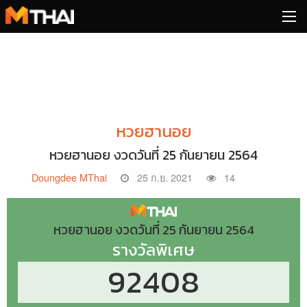
Skip
to
content
หวยฮานอย
หวยฮานอย งวดวันที่ 25 กันยายน 2564
Doungdee MThai
25 ก.ย. 2021
14
หวยฮานอย งวดวันที่ 25 กันยายน 2564
รางวัลพิเศษ
92408