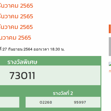
ันวาคม 2565
ันวาคม 2565
ันวาคม 2565
ันวาคม 2565
ี่ 27 กันยายน 2564 ออกเวลา 18.30 น.