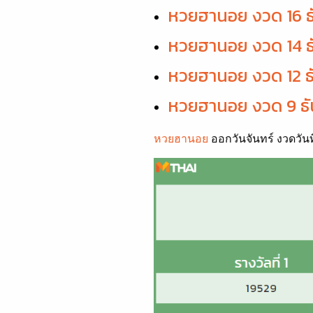
หวยฮานอย งวด 16 ธ
หวยฮานอย งวด 14 ธ
หวยฮานอย งวด 12 ธ
หวยฮานอย งวด 9 ธ
หวยฮานอย
ออกวันจันทร์ งวดวันท