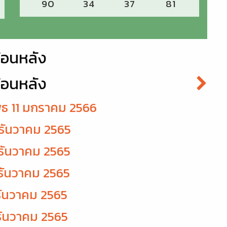
90
34
37
81
อนหลัง
อนหลัง
ธ 11 มกราคม 2566
ธันวาคม 2565
ธันวาคม 2565
ธันวาคม 2565
ันวาคม 2565
ันวาคม 2565