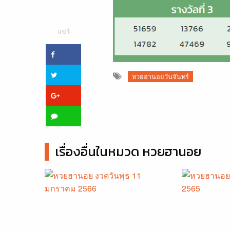
แชร์
หวยฮานอยวันจันทร์
เรื่องอื่นในหมวด หวยฮานอย