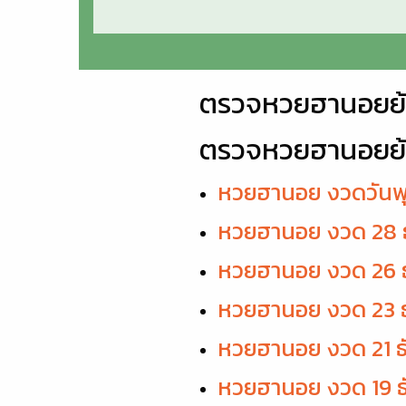
ตรวจหวยฮานอยย้
ตรวจหวยฮานอยย้
หวยฮานอย งวดวันพุ
หวยฮานอย งวด 28 
หวยฮานอย งวด 26 
หวยฮานอย งวด 23 
หวยฮานอย งวด 21 ธ
หวยฮานอย งวด 19 ธ