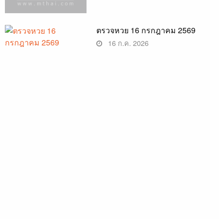
ตรวจหวย 16 กรกฎาคม 2569
16 ก.ค. 2026