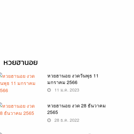
หวยฮานอย
หวยฮานอย งวดวันพุธ 11
มกราคม 2566
11 ม.ค. 2023
หวยฮานอย งวด 28 ธันวาคม
2565
28 ธ.ค. 2022