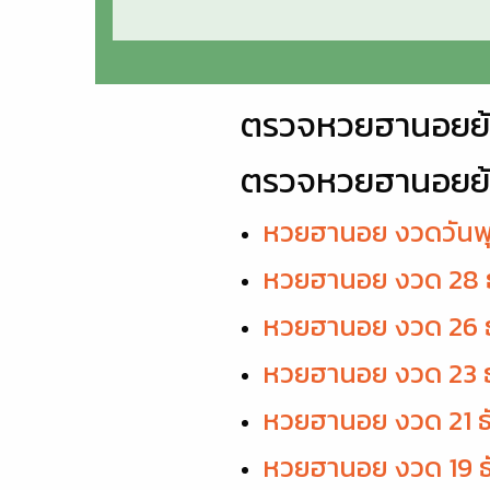
ตรวจหวยฮานอยย้
ตรวจหวยฮานอยย้
หวยฮานอย งวดวันพุ
หวยฮานอย งวด 28 
หวยฮานอย งวด 26 
หวยฮานอย งวด 23 
หวยฮานอย งวด 21 ธ
หวยฮานอย งวด 19 ธ