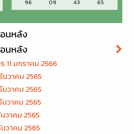
96
09
43
65
อนหลัง
อนหลัง
ธ 11 มกราคม 2566
ธันวาคม 2565
ธันวาคม 2565
ธันวาคม 2565
ันวาคม 2565
ันวาคม 2565