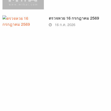
ตรวจหวย 16 กรกฎาคม 2569
16 ก.ค. 2026