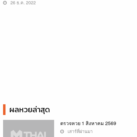
26 ธ.ค. 2022
ผลหวยล่าสุด
ตรวจหวย 1 สิงหาคม 2569
เสาร์ที่ผ่านมา