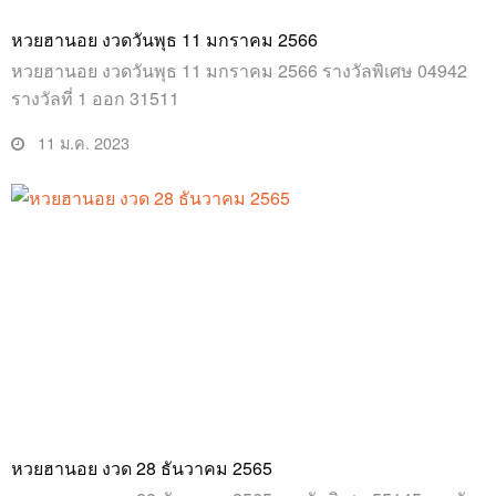
หวยฮานอย งวดวันพุธ 11 มกราคม 2566
หวยฮานอย งวดวันพุธ 11 มกราคม 2566 รางวัลพิเศษ 04942
รางวัลที่ 1 ออก 31511
11 ม.ค. 2023
หวยฮานอย งวด 28 ธันวาคม 2565