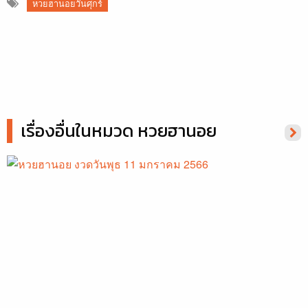
หวยฮานอยวันศุกร์
เรื่องอื่นในหมวด หวยฮานอย