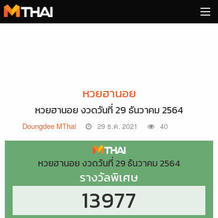
Skip
to
content
หวยฮานอย
หวยฮานอย งวดวันที่ 29 ธันวาคม 2564
Doungdee MThai
29 ธ.ค. 2021
40
หวยฮานอย งวดวันที่ 29 ธันวาคม 2564
รางวัลพิเศษ
13977