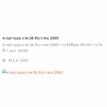
หวยฮานอย งวด 28 ธันวาคม 2565
หวยฮานอย งวด 28 ธันวาคม 2565 รางวัลพิเศษ 55145 รางวัล
ที่ 1 ออก 18766
28 ธ.ค. 2022