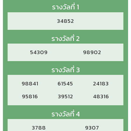
รางวัลที่ 1
34852
รางวัลที่ 2
54309
98902
รางวัลที่ 3
98841
61545
24183
95816
39512
48316
รางวัลที่ 4
3788
9307