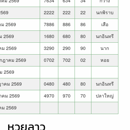
หาคม 2569
7634
634
34
กวาง
2569
2222
222
22
นกพิราบ
คม 2569
7886
886
86
เสือ
คม 2569
1680
680
80
นกอินทรี
าคม 2569
3290
290
90
นาก
รกฎาคม 2569
0702
702
02
หอย
ม 2569
กฎาคม 2569
0480
480
80
นกอินทรี
ฎาคม 2569
4970
970
70
ปลาใหญ่
าคม 2569
หวยลาว