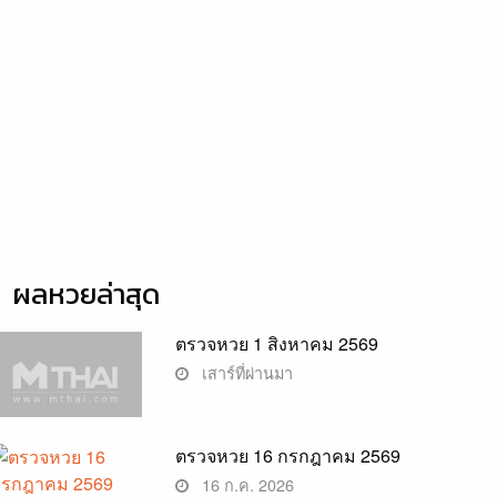
ผลหวยล่าสุด
ตรวจหวย 1 สิงหาคม 2569
เสาร์ที่ผ่านมา
ตรวจหวย 16 กรกฎาคม 2569
16 ก.ค. 2026