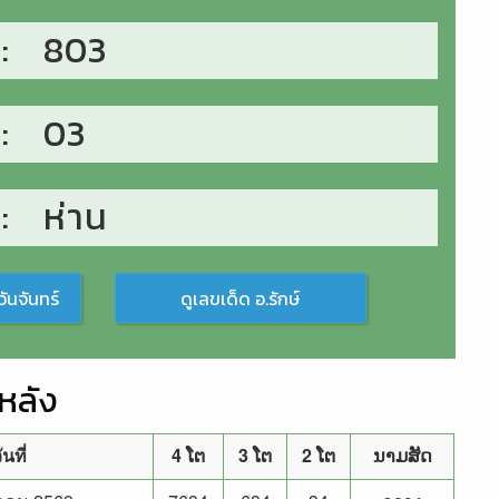
ຕ
803
ຕ
03
ດ
ห่าน
ันจันทร์
ดูเลขเด็ด อ.รักษ์
หลัง
นที่
4 ໂຕ
3 ໂຕ
2 ໂຕ
ນາມສັດ