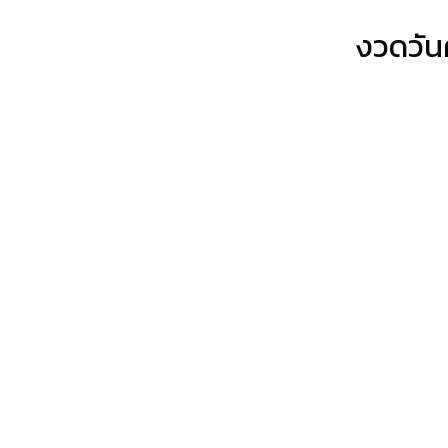
งวดวัน