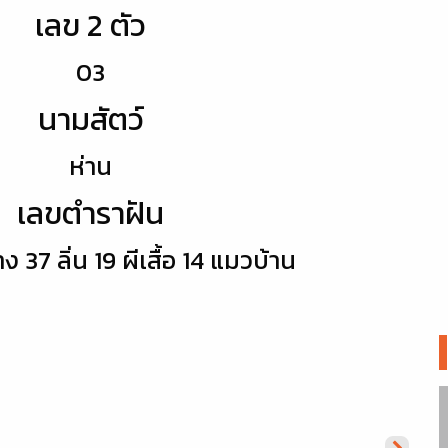
เลข 2 ตัว
03
นามสัตว์
ห่าน
เลขตำราฝัน
 37 ลิ่น 19 ผีเสื้อ 14 แมวบ้าน