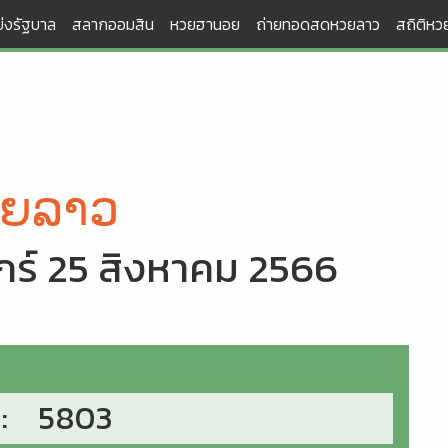
่งรัฐบาล
สลากออมสิน
หวยฮานอย
ถ่ายทอดสดหวยลาว
สถิติหวย
ຍລາວ
กร์ 25 สิงหาคม 2566
ຕ
5803