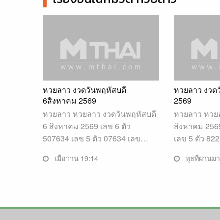
หวยลาว งวดวันพฤหัสบดี
หวยลาว งวดว
6สิงหาคม 2569
2569
หวยลาว หวยลาว งวดวันพฤหัสบดี
หวยลาว หวยล
6 สิงหาคม 2569 เลข 6 ตัว
สิงหาคม 2569
507634 เลข 5 ตัว 07634 เลข…
เลข 5 ตัว 82
เมื่อวาน 19:14
พุธที่ผ่านมา