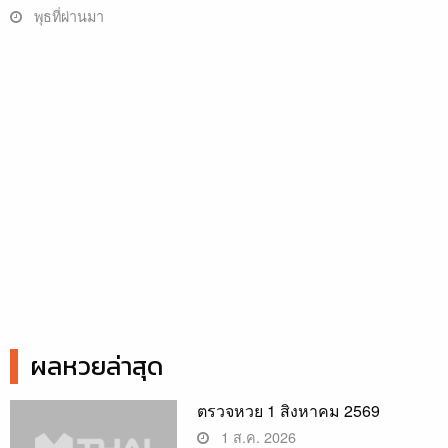
พุธที่ผ่านมา
ผลหวยล่าสุด
ตรวจหวย 1 สิงหาคม 2569
1 ส.ค. 2026