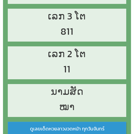
ເລກ 3 ໂຕ
811
ເລກ 2 ໂຕ
11
ນາມສັດ
ໝາ
ดูเลขเด็ดหวยลาวงวดหน้า ทุกวันจันทร์