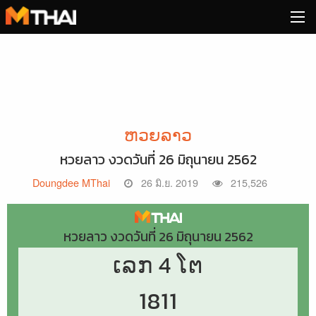
Skip
to
content
ຫວຍລາວ
หวยลาว งวดวันที่ 26 มิถุนายน 2562
Doungdee MThai
26 มิ.ย. 2019
215,526
หวยลาว งวดวันที่ 26 มิถุนายน 2562
ເລກ 4 ໂຕ
1811