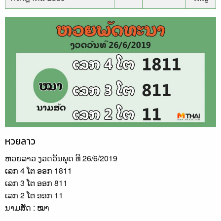
หวยลาว
ຫວຍລາວ ງວດວັນພຸດ ທີ 26/6/2019
ເລກ 4 ໂຕ ອອກ 1811
ເລກ 3 ໂຕ ອອກ 811
ເລກ 2 ໂຕ ອອກ 11
ນາມສັດ : ໝາ