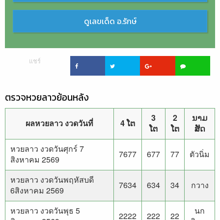
ดูเลขเด็ด อ.รักษ์
แชร์
ตรวจหวยลาวย้อนหลัง
3
2
ນາມ
ผลหวยลาว งวดวันที่
4 ໂຕ
ໂຕ
ໂຕ
ສັດ
หวยลาว งวดวันศุกร์ 7
7677
677
77
ตัวนิ่ม
สิงหาคม 2569
หวยลาว งวดวันพฤหัสบดี
7634
634
34
กวาง
6สิงหาคม 2569
หวยลาว งวดวันพุธ 5
นก
2222
222
22