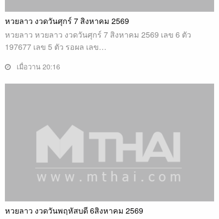
หวยลาว งวดวันศุกร์ 7 สิงหาคม 2569
หวยลาว หวยลาว งวดวันศุกร์ 7 สิงหาคม 2569 เลข 6 ตัว
197677 เลข 5 ตัว รอผล เลข…
เมื่อวาน 20:16
หวยลาว งวดวันพฤหัสบดี 6สิงหาคม 2569