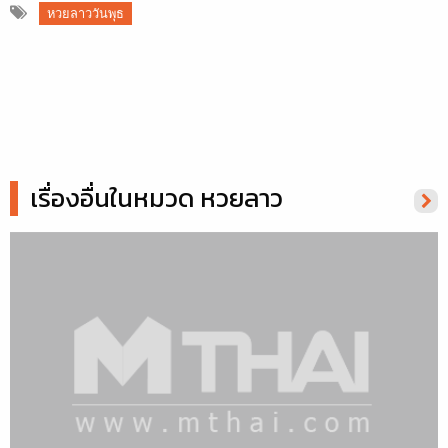
หวยลาววันพุธ
เรื่องอื่นในหมวด หวยลาว