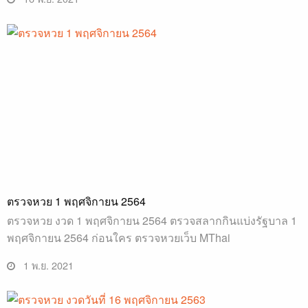
ตรวจหวย 1 พฤศจิกายน 2564
ตรวจหวย งวด 1 พฤศจิกายน 2564 ตรวจสลากกินแบ่งรัฐบาล 1
พฤศจิกายน 2564 ก่อนใคร ตรวจหวยเว็บ MThai
1 พ.ย. 2021