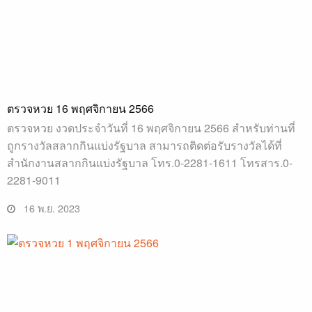
ตรวจหวย 16 พฤศจิกายน 2566
ตรวจหวย งวดประจำวันที่ 16 พฤศจิกายน 2566 สำหรับท่านที่
ถูกรางวัลสลากกินแบ่งรัฐบาล สามารถติดต่อรับรางวัลได้ที่
สำนักงานสลากกินแบ่งรัฐบาล โทร.0-2281-1611 โทรสาร.0-
2281-9011
16 พ.ย. 2023