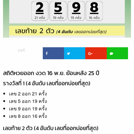
แชร์
สถิติหวยออก งวด 16 พ.ย. ย้อนหลัง 25 ปี
รางวัลที่ 1 (4 อันดับ เลขที่ออกบ่อยที่สุด)
เลข 2 ออก 21 ครั้ง
เลข 5 ออก 19 ครั้ง
เลข 9 ออก 19 ครั้ง
เลข 8 ออก 16 ครั้ง
เลขท้าย 2 ตัว (4 อันดับ เลขที่ออกบ่อยที่สุด)