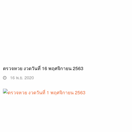
ตรวจหวย งวดวันที่ 16 พฤศจิกายน 2563
16 พ.ย. 2020