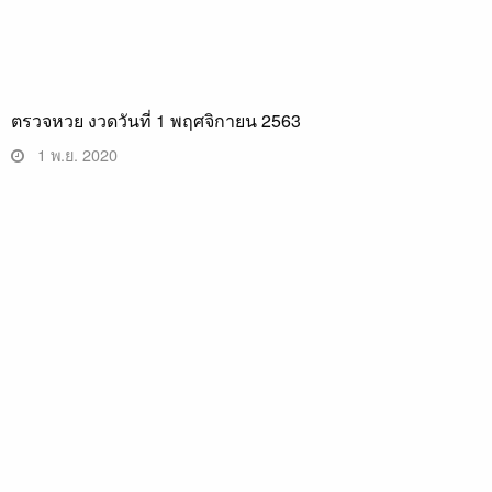
ตรวจหวย งวดวันที่ 1 พฤศจิกายน 2563
1 พ.ย. 2020