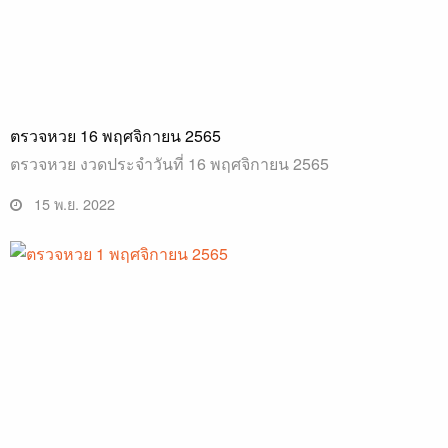
ตรวจหวย 16 พฤศจิกายน 2565
ตรวจหวย งวดประจำวันที่ 16 พฤศจิกายน 2565
15 พ.ย. 2022