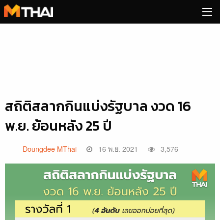
Skip
to
content
สถิติสลากกินแบ่งรัฐบาล งวด 16
พ.ย. ย้อนหลัง 25 ปี
Doungdee MThai
16 พ.ย. 2021
3,576