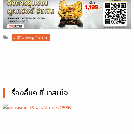
สถิติหวยพฤศจิกายน
เรื่องอื่นๆ ที่น่าสนใจ