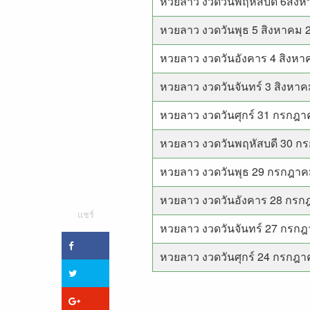
หวยลาว งวดวันพฤหัสบดี 6สิง
หวยลาว งวดวันพุธ 5 สิงหาคม 
หวยลาว งวดวันอังคาร 4 สิงหา
หวยลาว งวดวันจันทร์ 3 สิงหา
หวยลาว งวดวันศุกร์ 31 กรกฎ
หวยลาว งวดวันพฤหัสบดี 30 ก
หวยลาว งวดวันพุธ 29 กรกฎาค
หวยลาว งวดวันอังคาร 28 กร
แชร์
หวยลาว งวดวันจันทร์ 27 กรก
หวยลาว งวดวันศุกร์ 24 กรกฎ