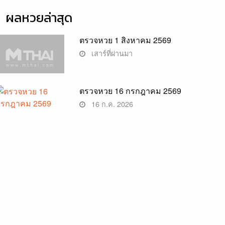
ผลหวยล่าสุด
ตรวจหวย 1 สิงหาคม 2569
เสาร์ที่ผ่านมา
ตรวจหวย 16 กรกฎาคม 2569
16 ก.ค. 2026