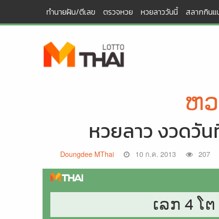
Skip
ทำนายฝัน/ตีเลข
ตรวจหวย
หวยลาววันนี้
สลากกินแบ
to
content
ຫວ
หวยลาว งวดวันท
Doungdee MThai
10 ก.ค. 2013
207
ເລກ 4 ໂ