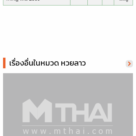
เรื่องอื่นในหมวด หวยลาว