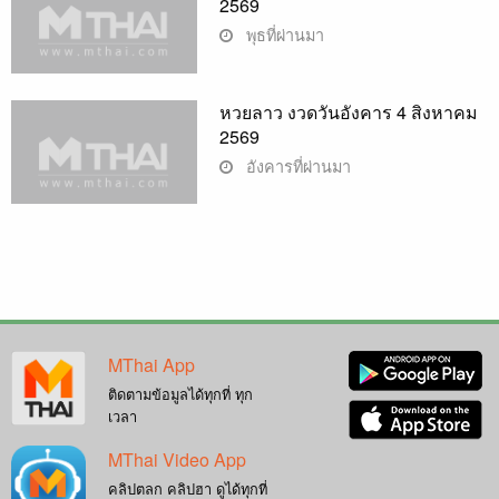
2569
พุธที่ผ่านมา
หวยลาว งวดวันอังคาร 4 สิงหาคม
2569
อังคารที่ผ่านมา
MThai App
ติดตามข้อมูลได้ทุกที่ ทุก
เวลา
MThai Video App
คลิปตลก คลิปฮา ดูได้ทุกที่