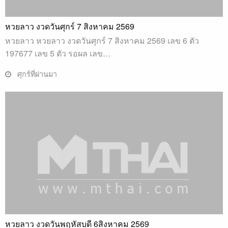
หวยลาว งวดวันศุกร์ 7 สิงหาคม 2569
หวยลาว หวยลาว งวดวันศุกร์ 7 สิงหาคม 2569 เลข 6 ตัว
197677 เลข 5 ตัว รอผล เลข…
ศุกร์ที่ผ่านมา
หวยลาว งวดวันพฤหัสบดี 6สิงหาคม 2569