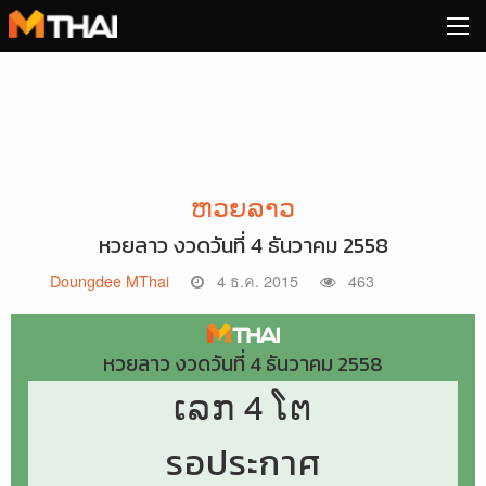
Skip
to
content
ຫວຍລາວ
หวยลาว งวดวันที่ 4 ธันวาคม 2558
Doungdee MThai
4 ธ.ค. 2015
463
หวยลาว งวดวันที่ 4 ธันวาคม 2558
ເລກ 4 ໂຕ
รอประกาศ