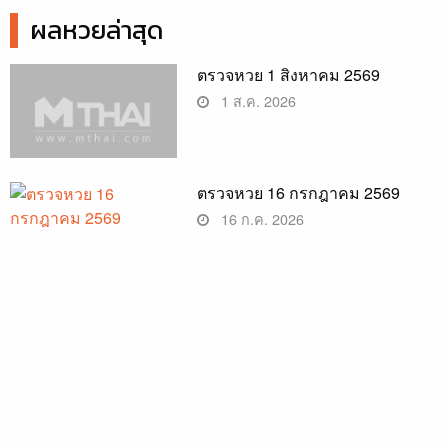
ผลหวยล่าสุด
ตรวจหวย 1 สิงหาคม 2569
1 ส.ค. 2026
ตรวจหวย 16 กรกฎาคม 2569
16 ก.ค. 2026