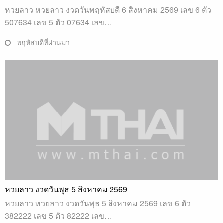
หวยลาว หวยลาว งวดวันพฤหัสบดี 6 สิงหาคม 2569 เลข 6 ตัว
507634 เลข 5 ตัว 07634 เลข…
พฤหัสบดีที่ผ่านมา
หวยลาว งวดวันพุธ 5 สิงหาคม 2569
หวยลาว หวยลาว งวดวันพุธ 5 สิงหาคม 2569 เลข 6 ตัว
382222 เลข 5 ตัว 82222 เลข…